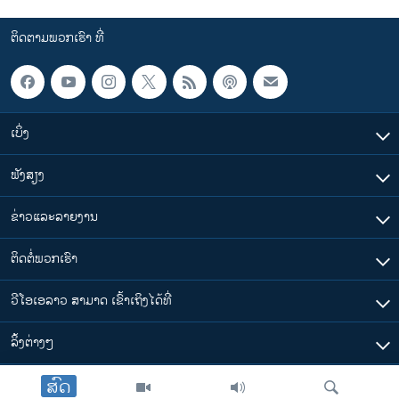
ຕິດຕາມພວກເຮົາ ທີ່
ເບິ່ງ
ຟັງສຽງ
ຂ່າວແລະລາຍງານ
ຕິດຕໍ່ພວກເຮົາ
ວີໂອເອລາວ ສາມາດ ເຂົ້າເຖິງໄດ້ທີ່
​ລິ້ງ​ຕ່າງໆ
ສົດ
ຕາມເວລາໃນລາວ