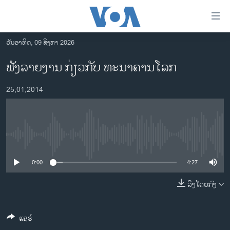
ລິ້ງ
ສຳຫລັບ
ເຂົ້າ
ວັນອາທິດ, 09 ສິງຫາ 2026
ຫາ
ໂຮມເພຈ
ຟັງລາຍງານ ກ່ຽວກັບ ທະນາຄານໂລກ
ຂ້າມ
ລາວ
ຂ້າມ
25,01,2014
ອາເມຣິກາ
ຂ້າມ
ໄປ
ການເລືອກຕັ້ງ ປະທານາທີບໍດີ ສະຫະລັດ 2024
ຫາ
ຂ່າວ​ຈີນ
ຊອກ
No media source currently available
ຄົ້ນ
ໂລກ
ເອເຊຍ
0:00
4:27
ອິດສະຫຼະພາບດ້ານການຂ່າວ
ລິງໂດຍກົງ
ຊີວິດຊາວລາວ
ແຊຣ໌
ຊຸມຊົນຊາວລາວ