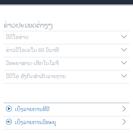
ວິທະຍາສາດ-ເທັກໂນໂລຈີ
ທຸລະກິດ
ຂ່າວປະເພດຕ່າງໆ
ພາສາອັງກິດ
ວີດີໂອ
ວີດີໂອຂ່າວ
ສຽງ
ຂ່າວວີໂອເອໃນ 60 ວິນາທີ
ລາຍການກະຈາຍສຽງ
ວິທະຍາສາດ-ເທັກໂນໂລຈີ
ຕິດຕາມພວກເຮົາ ທີ່
ລາຍງານ
ວີດີໂອ ອັງກິດສຳລັບລາຍງານ
ພາສາຕ່າງໆ
ເບິ່ງລາຍການທີວີ
ເບິ່ງລາຍການວິທະຍຸ