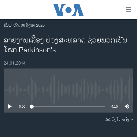
ລິ້ງ
ສຳຫລັບ
ເຂົ້າ
ວັນພະຫັດ, 06 ສິງຫາ 2026
ຫາ
ໂຮມເພຈ
ລາຍງານເລື້ອງ ບ່ວງສະຫລາດ ຊ່ວຍພວກເປັນ
ຂ້າມ
ລາວ
ໂຣກ Parkinson's
ຂ້າມ
ອາເມຣິກາ
ຂ້າມ
24,01,2014
ໄປ
ການເລືອກຕັ້ງ ປະທານາທີບໍດີ ສະຫະລັດ 2024
ຫາ
ຂ່າວ​ຈີນ
ຊອກ
ຄົ້ນ
ໂລກ
No media source currently available
ເອເຊຍ
0:00
4:10
ອິດສະຫຼະພາບດ້ານການຂ່າວ
ຊີວິດຊາວລາວ
ລິງໂດຍກົງ
ຊຸມຊົນຊາວລາວ