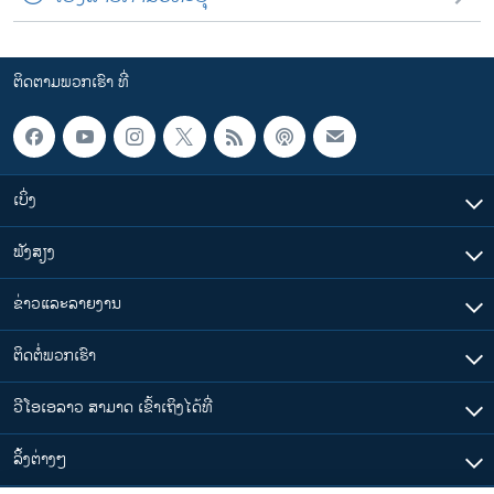
ຕິດຕາມພວກເຮົາ ທີ່
ເບິ່ງ
ຟັງສຽງ
ຂ່າວແລະລາຍງານ
ຕິດຕໍ່ພວກເຮົາ
ວີໂອເອລາວ ສາມາດ ເຂົ້າເຖິງໄດ້ທີ່
​ລິ້ງ​ຕ່າງໆ