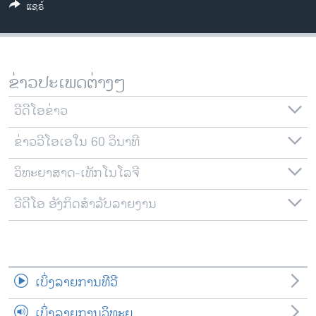
ແຊຣ໌
ວິທະຍາສາດ-ເທັກໂນໂລຈີ
ທຸລະກິດ
ພາສາອັງກິດ
ຂ່າວປະເພດຕ່າງໆ
ວີດີໂອ
ວີດີໂອຂ່າວ
ສຽງ
ຂ່າວວີໂອເອໃນ 60 ວິນາທີ
ລາຍການກະຈາຍສຽງ
ຕິດຕາມພວກເຮົາ ທີ່
ລາຍງານ
ວິທະຍາສາດ-ເທັກໂນໂລຈີ
ວີດີໂອ ອັງກິດສຳລັບລາຍງານ
ພາສາຕ່າງໆ
ເບິ່ງລາຍການທີວີ
ເບິ່ງລາຍການວິທະຍຸ