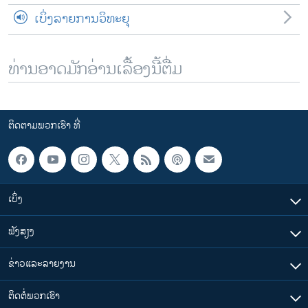
ເບິ່ງລາຍການວິທະຍຸ
ທ່ານອາດມັກອ່ານເລື້ອງນີ້ຕື່ມ
ຕິດຕາມພວກເຮົາ ທີ່
ເບິ່ງ
ຟັງສຽງ
ຂ່າວແລະລາຍງານ
ຕິດຕໍ່ພວກເຮົາ