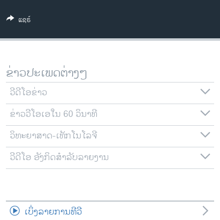
ວິທະຍາສາດ-ເທັກໂນໂລຈີ
ແຊຣ໌
ທຸລະກິດ
ພາສາອັງກິດ
ວີດີໂອ
ຂ່າວປະເພດຕ່າງໆ
ສຽງ
ວີດີໂອຂ່າວ
ລາຍການກະຈາຍສຽງ
ຕິດຕາມພວກເຮົາ ທີ່
ຂ່າວວີໂອເອໃນ 60 ວິນາທີ
ລາຍງານ
ວິທະຍາສາດ-ເທັກໂນໂລຈີ
ພາສາຕ່າງໆ
ວີດີໂອ ອັງກິດສຳລັບລາຍງານ
ເບິ່ງລາຍການທີວີ