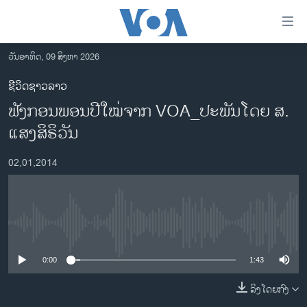
ລິ້ງ
ສຳຫລັບ
ເຂົ້າ
ວັນອາທິດ, 09 ສິງຫາ 2026
ຫາ
ໂຮມເພຈ
ຊີວິດຊາວລາວ
ຂ້າມ
ລາວ
ຟັງກອນພອນປີໃໝ່ຈາກ VOA_ປະພັນ​ໂດຍ ສ. ​
ຂ້າມ
ອາເມຣິກາ
ຂ້າມ
ແສງ​ສິຣິວັນ
ໄປ
ການເລືອກຕັ້ງ ປະທານາທີບໍດີ ສະຫະລັດ 2024
ຫາ
02,01,2014
ຂ່າວ​ຈີນ
ຊອກ
ຄົ້ນ
ໂລກ
ເອເຊຍ
No media source currently available
ອິດສະຫຼະພາບດ້ານການຂ່າວ
0:00
1:43
ຊີວິດຊາວລາວ
ລິງໂດຍກົງ
ຊຸມຊົນຊາວລາວ