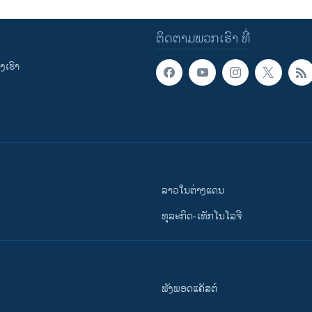
ຕິດຕາມພວກເຮົາ ທີ່
ເຮົາ
ລາວໃນຕ່າງແດນ
ທຸລະກິດ-ເທັກໂນໂລຈີ
ຟັງພອດແຄັສຕ໌