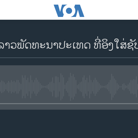
ລາວພັດທະນາປະເທດ ທີ່ອິງໃສ່
No media source currently availa