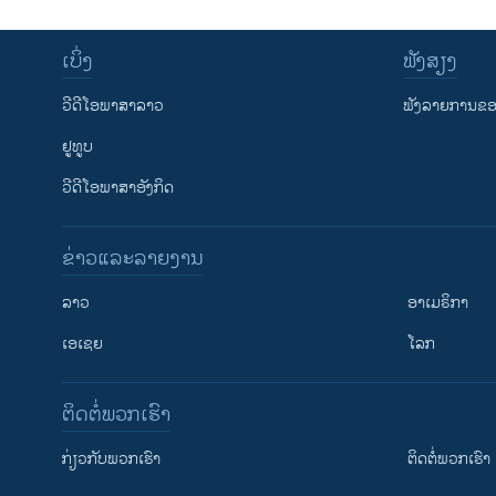
ເບິ່ງ
ຟັງສຽງ
ວີດີໂອພາສາລາວ
ຟັງລາຍການຂອງ
ຢູທູບ
ວີດີໂອພາສາອັງກິດ
ຂ່າວແລະລາຍງານ
ລາວ
ອາເມຣິກາ
ເອເຊຍ
ໂລກ
ຕິດຕໍ່ພວກເຮົາ
ກ່ຽວກັບພວກເຮົາ
ຕິດຕໍ່ພວກເຮົາ