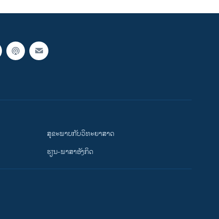
ສຸຂະພາບກັບວິທະຍາສາດ
ຮຽນ-ພາສາອັງກິດ