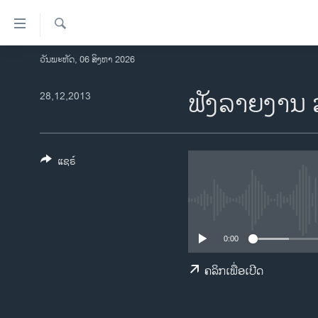
ລິ້ງ
ສຳຫລັບ
ເຂົ້າ
ຄົ້ນຫາ
ວັນພະຫັດ, 06 ສິງຫາ 2026
ໂຮມເພຈ
ຫາ
ລາວ
ຟັງລາຍງານ 
28,12,2013
ຂ້າມ
ຂ້າມ
ອາເມຣິກາ
ຂ້າມ
ການເລືອກຕັ້ງ ປະທານາທີບໍດີ ສະຫະລັດ
ໄປ
2024
ແຊຣ໌
ຫາ
ຂ່າວ​ຈີນ
ຊອກ
ຄົ້ນ
ໂລກ
ເອເຊຍ
0:00
ອິດສະຫຼະພາບດ້ານການຂ່າວ
ຄລິກເພື່ອເປີດ
ຊີວິດຊາວລາວ
ຊຸມຊົນຊາວລາວ