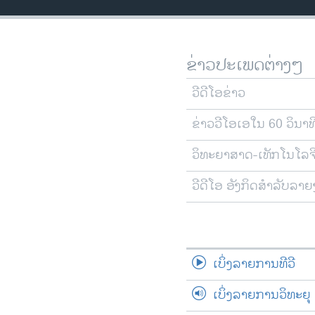
ວິທະຍາສາດ-ເທັກໂນໂລຈີ
ທຸລະກິດ
ຂ່າວປະເພດຕ່າງໆ
ພາສາອັງກິດ
ວີດີໂອ
ວີດີໂອຂ່າວ
ສຽງ
ຂ່າວວີໂອເອໃນ 60 ວິນາທ
ລາຍການກະຈາຍສຽງ
ວິທະຍາສາດ-ເທັກໂນໂລຈ
ລາຍງານ
ວີດີໂອ ອັງກິດສຳລັບລາ
ເບິ່ງລາຍການທີວີ
ເບິ່ງລາຍການວິທະຍຸ