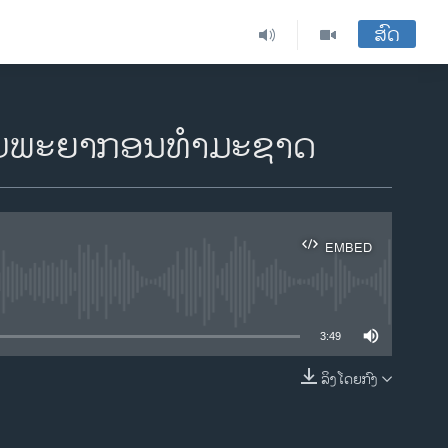
ສົດ
ຊັບພະຍາກອນທໍາມະຊາດ
EMBED
ble
3:49
ລິງໂດຍກົງ
EMBED