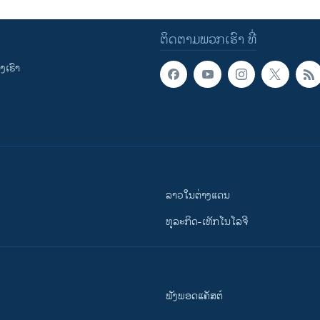
ຕິດຕາມພວກເຮົາ ທີ່
ເຮົາ
ລາວໃນຕ່າງແດນ
ທຸລະກິດ-ເທັກໂນໂລຈີ
ຟັງພອດແຄັສຕ໌