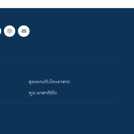
ສຸຂະພາບກັບວິທະຍາສາດ
ຮຽນ-ພາສາອັງກິດ