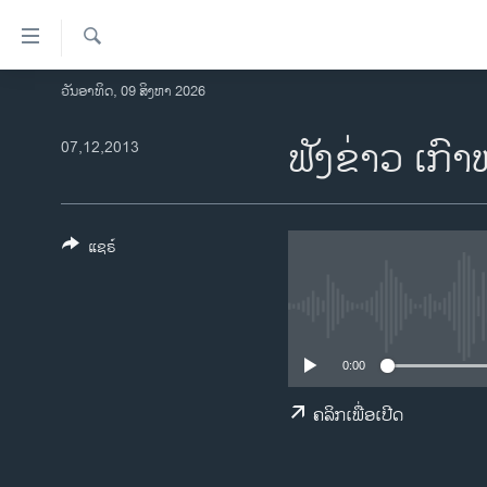
ລິ້ງ
ສຳຫລັບ
ເຂົ້າ
ຄົ້ນຫາ
ວັນອາທິດ, 09 ສິງຫາ 2026
ໂຮມເພຈ
ຫາ
ລາວ
ຟັງຂ່າວ ເກົາ
07,12,2013
ຂ້າມ
ຂ້າມ
ອາເມຣິກາ
ຂ້າມ
ການເລືອກຕັ້ງ ປະທານາທີບໍດີ ສະຫະລັດ
ໄປ
2024
ແຊຣ໌
ຫາ
ຂ່າວ​ຈີນ
ຊອກ
ຄົ້ນ
ໂລກ
ເອເຊຍ
0:00
ອິດສະຫຼະພາບດ້ານການຂ່າວ
ຄລິກເພື່ອເປີດ
ຊີວິດຊາວລາວ
ຊຸມຊົນຊາວລາວ