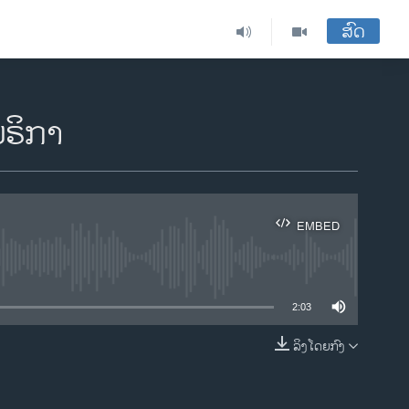
ສົດ
ມຣິກາ
EMBED
ble
2:03
ລິງໂດຍກົງ
EMBED