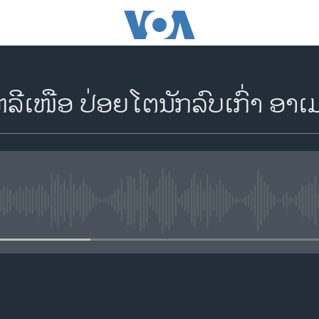
ຫລີເໜືອ ປ່ອຍໂຕນັກລົບເກົ່າ ອາເ
No media source currently availa