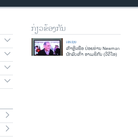
ກ່ຽວຂ້ອງກັນ
ເອເຊຍ
ເກົາຫຼີເໜືອ ປ່ອຍທ່ານ Newman
ນັກລົບເກົ່າ ອາເມຣິກັນ (ວີດີໂອ)