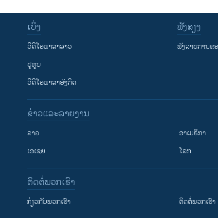
ເບິ່ງ
ຟັງສຽງ
ວີດີໂອພາສາລາວ
ຟັງລາຍການຂອງ
ຢູທູບ
ວີດີໂອພາສາອັງກິດ
ຂ່າວແລະລາຍງານ
ລາວ
ອາເມຣິກາ
ເອເຊຍ
ໂລກ
ຕິດຕໍ່ພວກເຮົາ
ກ່ຽວກັບພວກເຮົາ
ຕິດຕໍ່ພວກເຮົາ