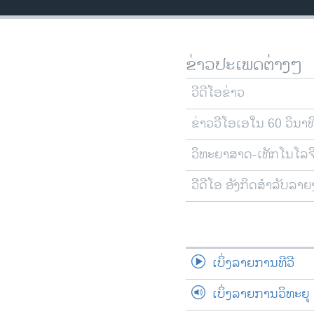
ວິທະຍາສາດ-ເທັກໂນໂລຈີ
ທຸລະກິດ
ຂ່າວປະເພດຕ່າງໆ
ພາສາອັງກິດ
ວີດີໂອ
ວີດີໂອຂ່າວ
ສຽງ
ຂ່າວວີໂອເອໃນ 60 ວິນາທ
ລາຍການກະຈາຍສຽງ
ວິທະຍາສາດ-ເທັກໂນໂລຈ
ລາຍງານ
ວີດີໂອ ອັງກິດສຳລັບລາ
ເບິ່ງລາຍການທີວີ
ເບິ່ງລາຍການວິທະຍຸ