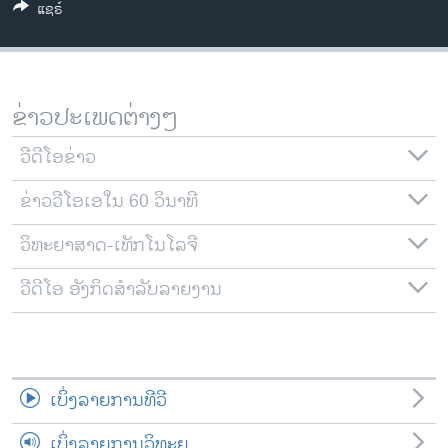
ແຊຣ໌
ວິທະຍາສາດ-ເທັກໂນໂລຈີ
ທຸລະກິດ
ພາສາອັງກິດ
ຂ່າວປະເພດຕ່າງໆ
ວີດີໂອ
ວີດີໂອຂ່າວ
ສຽງ
ຂ່າວວີໂອເອໃນ 60 ວິນາທີ
ລາຍການກະຈາຍສຽງ
ຕິດຕາມພວກເຮົາ ທີ່
ລາຍງານ
ວິທະຍາສາດ-ເທັກໂນໂລຈີ
ວີດີໂອ ອັງກິດສຳລັບລາຍງານ
ພາສາຕ່າງໆ
ເບິ່ງລາຍການທີວີ
ເບິ່ງລາຍການວິທະຍຸ