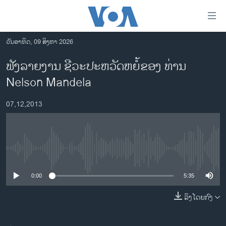
ລິ້ງ
ສຳຫລັບ
ເຂົ້າ
ວັນອາທິດ, 09 ສິງຫາ 2026
ຫາ
ໂຮມເພຈ
ຟັງລາຍງານ ຊີວະປະຫວັດຫຍໍ້ຂອງ ທ່ານ
ຂ້າມ
ລາວ
Nelson Mandela
ຂ້າມ
ອາເມຣິກາ
ຂ້າມ
07,12,2013
ໄປ
ການເລືອກຕັ້ງ ປະທານາທີບໍດີ ສະຫະລັດ 2024
ຫາ
ຂ່າວ​ຈີນ
ຊອກ
ຄົ້ນ
ໂລກ
No media source currently available
ເອເຊຍ
0:00
5:35
ອິດສະຫຼະພາບດ້ານການຂ່າວ
ຊີວິດຊາວລາວ
ລິງໂດຍກົງ
ຊຸມຊົນຊາວລາວ