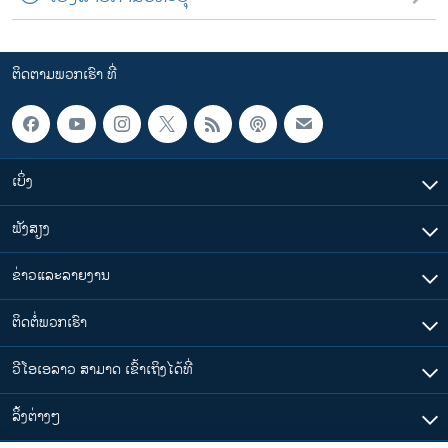
ຕິດຕາມພວກເຮົາ ທີ່
ເບິ່ງ
ຟັງສຽງ
ຂ່າວແລະລາຍງານ
ຕິດຕໍ່ພວກເຮົາ
ວີໂອເອລາວ ສາມາດ ເຂົ້າເຖິງໄດ້ທີ່
​ລິ້ງ​ຕ່າງໆ