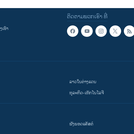
ຕິດຕາມພວກເຮົາ ທີ່
ເຮົາ
ລາວໃນຕ່າງແດນ
ທຸລະກິດ-ເທັກໂນໂລຈີ
ຟັງພອດແຄັສຕ໌