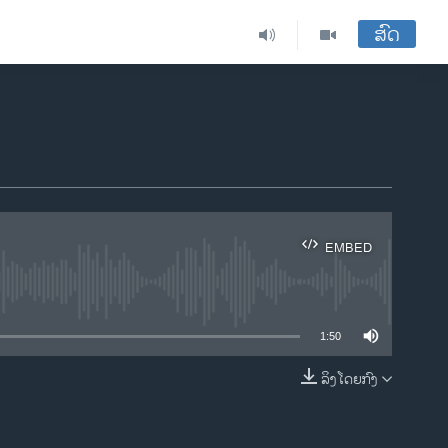
ສົດ
EMBED
ble
1:50
ລິງໂດຍກົງ
EMBED