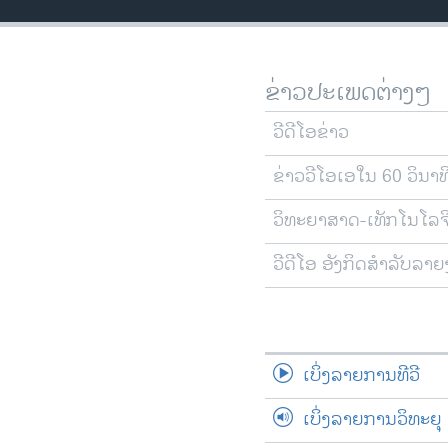
ວິທະຍາສາດ-ເທັກໂນໂລຈີ
ທຸລະກິດ
ຂ່າວປະເພດຕ່າງໆ
ພາສາອັງກິດ
ວີດີໂອ
ວີດີໂອຂ່າວ
ສຽງ
ຂ່າວວີໂອເອໃນ 60 ວິນາທ
ລາຍການກະຈາຍສຽງ
ວິທະຍາສາດ-ເທັກໂນໂລຈ
ລາຍງານ
ວີດີໂອ ອັງກິດສຳລັບລາ
ເບິ່ງລາຍການທີວີ
ເບິ່ງລາຍການວິທະຍຸ