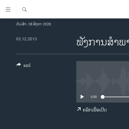
ລິ້ງ
ສຳຫລັບ
ເຂົ້າ
ຄົ້ນຫາ
ວັນເສົາ, 08 ສິງຫາ 2026
ໂຮມເພຈ
ຫາ
ລາວ
ຟັງການສໍາພ
03,12,2013
ຂ້າມ
ຂ້າມ
ອາເມຣິກາ
ຂ້າມ
ການເລືອກຕັ້ງ ປະທານາທີບໍດີ ສະຫະລັດ
ໄປ
2024
ແຊຣ໌
ຫາ
ຂ່າວ​ຈີນ
ຊອກ
ຄົ້ນ
ໂລກ
ເອເຊຍ
0:00
ອິດສະຫຼະພາບດ້ານການຂ່າວ
ຄລິກເພື່ອເປີດ
ຊີວິດຊາວລາວ
ຊຸມຊົນຊາວລາວ