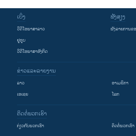
ເບິ່ງ
ຟັງສຽງ
ວີດີໂອພາສາລາວ
ຟັງລາຍການຂອງ
ຢູທູບ
ວີດີໂອພາສາອັງກິດ
ຂ່າວແລະລາຍງານ
ລາວ
ອາເມຣິກາ
ເອເຊຍ
ໂລກ
ຕິດຕໍ່ພວກເຮົາ
ກ່ຽວກັບພວກເຮົາ
ຕິດຕໍ່ພວກເຮົາ