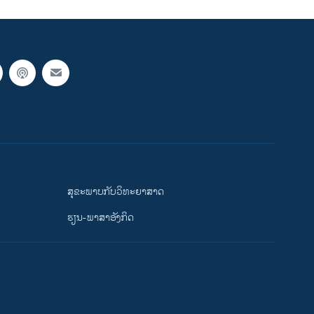
ສຸຂະພາບກັບວິທະຍາສາດ
ຮຽນ-ພາສາອັງກິດ