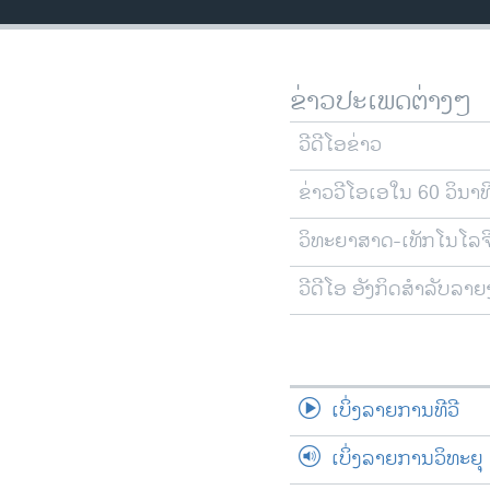
ວິທະຍາສາດ-ເທັກໂນໂລຈີ
ທຸລະກິດ
ຂ່າວປະເພດຕ່າງໆ
ພາສາອັງກິດ
ວີດີໂອ
ວີດີໂອຂ່າວ
ສຽງ
ຂ່າວວີໂອເອໃນ 60 ວິນາທ
ລາຍການກະຈາຍສຽງ
ວິທະຍາສາດ-ເທັກໂນໂລຈ
ລາຍງານ
ວີດີໂອ ອັງກິດສຳລັບລາ
ເບິ່ງລາຍການທີວີ
ເບິ່ງລາຍການວິທະຍຸ