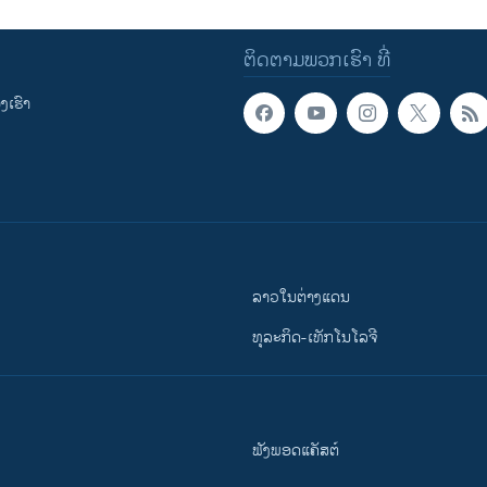
ຕິດຕາມພວກເຮົາ ທີ່
ເຮົາ
ລາວໃນຕ່າງແດນ
ທຸລະກິດ-ເທັກໂນໂລຈີ
ຟັງພອດແຄັສຕ໌