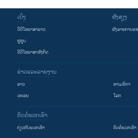
ເບິ່ງ
ຟັງສຽງ
ວີດີໂອພາສາລາວ
ຟັງລາຍການຂອງ
ຢູທູບ
ວີດີໂອພາສາອັງກິດ
ຂ່າວແລະລາຍງານ
ລາວ
ອາເມຣິກາ
ເອເຊຍ
ໂລກ
ຕິດຕໍ່ພວກເຮົາ
ກ່ຽວກັບພວກເຮົາ
ຕິດຕໍ່ພວກເຮົາ