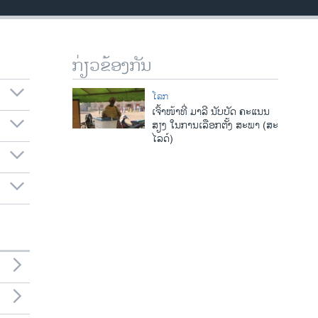
ກ່ຽວຂ້ອງກັນ
ໂລກ
ເຈົ້າໜ້າທີ່ ມາລີ ນັບ​ບັດ ຄະແນນ
ສຽງ ໃນ​ການ​ເລືອກ​ຕັ້ງ ສະ​ພາ (ສະ​
ໄລ​ດ໌)