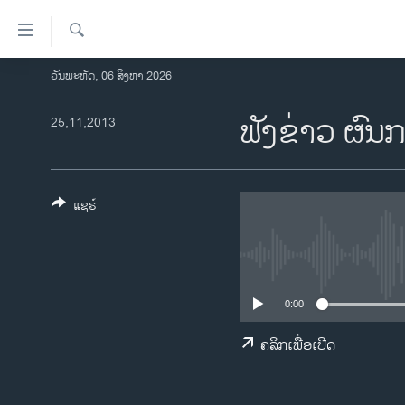
ລິ້ງ
ສຳຫລັບ
ເຂົ້າ
ຄົ້ນຫາ
ວັນພະຫັດ, 06 ສິງຫາ 2026
ໂຮມເພຈ
ຫາ
ລາວ
ຟັງຂ່າວ ຜົນກ
25,11,2013
ຂ້າມ
ຂ້າມ
ອາເມຣິກາ
ຂ້າມ
ການເລືອກຕັ້ງ ປະທານາທີບໍດີ ສະຫະລັດ
ໄປ
2024
ແຊຣ໌
ຫາ
ຂ່າວ​ຈີນ
ຊອກ
ຄົ້ນ
ໂລກ
ເອເຊຍ
0:00
ອິດສະຫຼະພາບດ້ານການຂ່າວ
ຄລິກເພື່ອເປີດ
ຊີວິດຊາວລາວ
ຊຸມຊົນຊາວລາວ