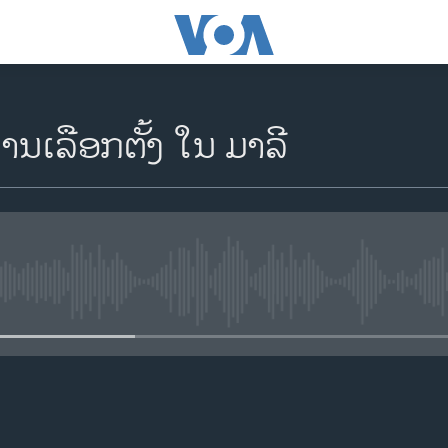
ານເລືອກຕັ້ງ ໃນ ມາລີ
No media source currently availa