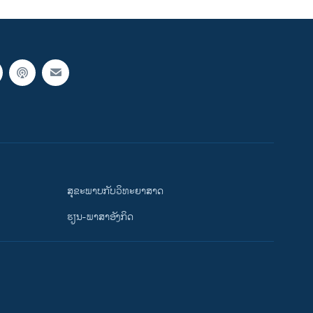
ສຸຂະພາບກັບວິທະຍາສາດ
ຮຽນ-ພາສາອັງກິດ