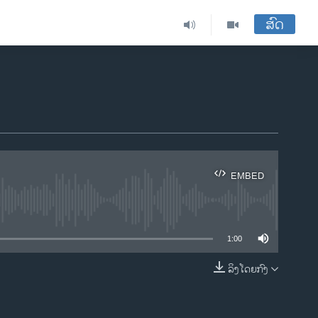
ສົດ
EMBED
ble
1:00
ລິງໂດຍກົງ
EMBED