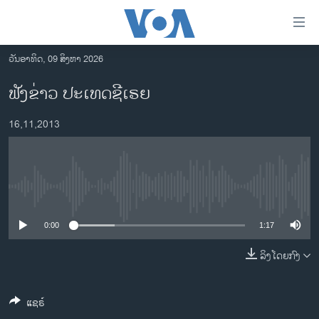
ລິ້ງ
ສຳຫລັບ
ເຂົ້າ
ວັນອາທິດ, 09 ສິງຫາ 2026
ຫາ
ໂຮມເພຈ
ຟັງຂ່າວ ປະເທດຊີເຣຍ
ຂ້າມ
ລາວ
ຂ້າມ
16,11,2013
ອາເມຣິກາ
ຂ້າມ
ໄປ
ການເລືອກຕັ້ງ ປະທານາທີບໍດີ ສະຫະລັດ 2024
ຫາ
ຂ່າວ​ຈີນ
ຊອກ
No media source currently available
ຄົ້ນ
ໂລກ
ເອເຊຍ
0:00
1:17
ອິດສະຫຼະພາບດ້ານການຂ່າວ
ລິງໂດຍກົງ
ຊີວິດຊາວລາວ
ແຊຣ໌
ຊຸມຊົນຊາວລາວ