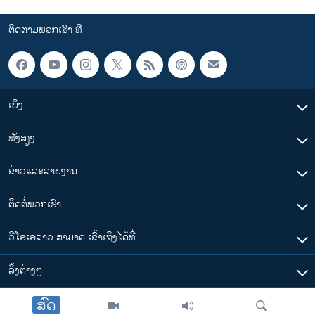
ຕິດຕາມພວກເຮົາ ທີ່
ເບິ່ງ
ຟັງສຽງ
ຂ່າວແລະລາຍງານ
ຕິດຕໍ່ພວກເຮົາ
ວີໂອເອລາວ ສາມາດ ເຂົ້າເຖິງໄດ້ທີ່
​ລິ້ງ​ຕ່າງໆ
ສົດ
ຕາມເວລາໃນລາວ