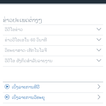
ວິທະຍາສາດ-ເທັກໂນໂລຈີ
ທຸລະກິດ
ຂ່າວປະເພດຕ່າງໆ
ພາສາອັງກິດ
ວີດີໂອ
ວີດີໂອຂ່າວ
ສຽງ
ຂ່າວວີໂອເອໃນ 60 ວິນາທີ
ລາຍການກະຈາຍສຽງ
ວິທະຍາສາດ-ເທັກໂນໂລຈີ
ຕິດຕາມພວກເຮົາ ທີ່
ລາຍງານ
ວີດີໂອ ອັງກິດສຳລັບລາຍງານ
ພາສາຕ່າງໆ
ເບິ່ງລາຍການທີວີ
ເບິ່ງລາຍການວິທະຍຸ