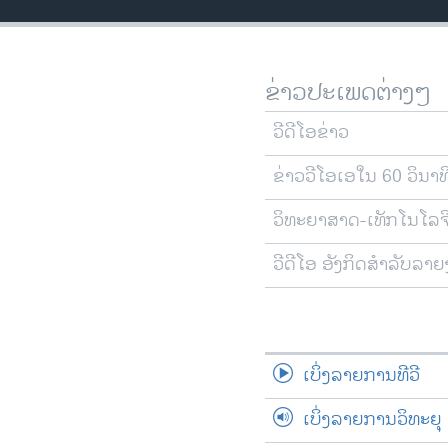
ວິທະຍາສາດ-ເທັກໂນໂລຈີ
ທຸລະກິດ
ຂ່າວປະເພດຕ່າງໆ
ພາສາອັງກິດ
ວີດີໂອ
ວີດີໂອຂ່າວ
ສຽງ
ຂ່າວວີໂອເອໃນ 60 ວິນາທ
ລາຍການກະຈາຍສຽງ
ວິທະຍາສາດ-ເທັກໂນໂລຈ
ລາຍງານ
ວີດີໂອ ອັງກິດສຳລັບລາ
ເບິ່ງລາຍການທີວີ
ເບິ່ງລາຍການວິທະຍຸ