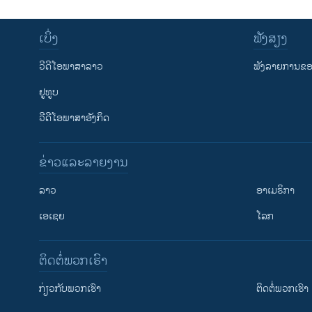
ເບິ່ງ
ຟັງສຽງ
ວີດີໂອພາສາລາວ
ຟັງລາຍການຂອງ
ຢູທູບ
ວີດີໂອພາສາອັງກິດ
ຂ່າວແລະລາຍງານ
ລາວ
ອາເມຣິກາ
ເອເຊຍ
ໂລກ
ຕິດຕໍ່ພວກເຮົາ
ກ່ຽວກັບພວກເຮົາ
ຕິດຕໍ່ພວກເຮົາ