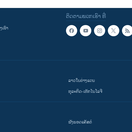
ຕິດຕາມພວກເຮົາ ທີ່
ເຮົາ
ລາວໃນຕ່າງແດນ
ທຸລະກິດ-ເທັກໂນໂລຈີ
ຟັງພອດແຄັສຕ໌