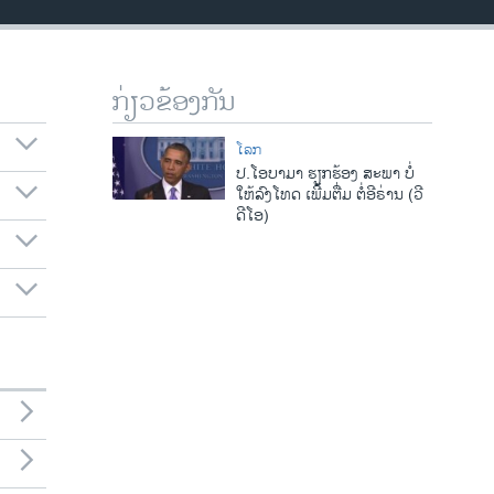
ກ່ຽວຂ້ອງກັນ
ໂລກ
ປ.ໂອບາມາ ຮຽກຮ້ອງ ສະພາ ບໍ່
ໃຫ້ລົງໂທດ ເພີ້ມຕື່ມ ຕໍ່ອີຣ່ານ (ວີ
ດີໂອ)