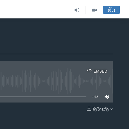
ສົດ
EMBED
ble
1:13
ລິງໂດຍກົງ
EMBED