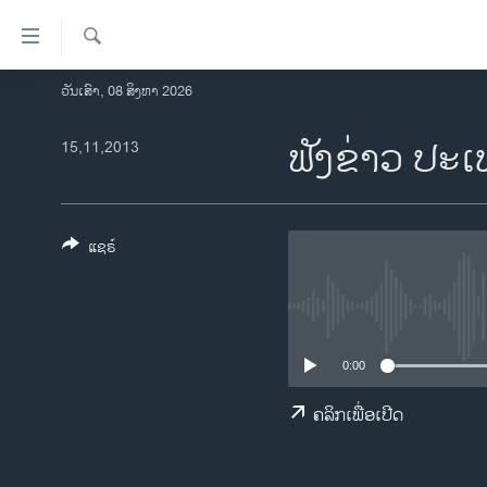
ລິ້ງ
ສຳຫລັບ
ເຂົ້າ
ຄົ້ນຫາ
ວັນເສົາ, 08 ສິງຫາ 2026
ໂຮມເພຈ
ຫາ
ລາວ
ຟັງຂ່າວ ປະເ
15,11,2013
ຂ້າມ
ຂ້າມ
ອາເມຣິກາ
ຂ້າມ
ການເລືອກຕັ້ງ ປະທານາທີບໍດີ ສະຫະລັດ
ໄປ
2024
ແຊຣ໌
ຫາ
ຂ່າວ​ຈີນ
ຊອກ
ຄົ້ນ
ໂລກ
ເອເຊຍ
0:00
ອິດສະຫຼະພາບດ້ານການຂ່າວ
ຄລິກເພື່ອເປີດ
ຊີວິດຊາວລາວ
ຊຸມຊົນຊາວລາວ