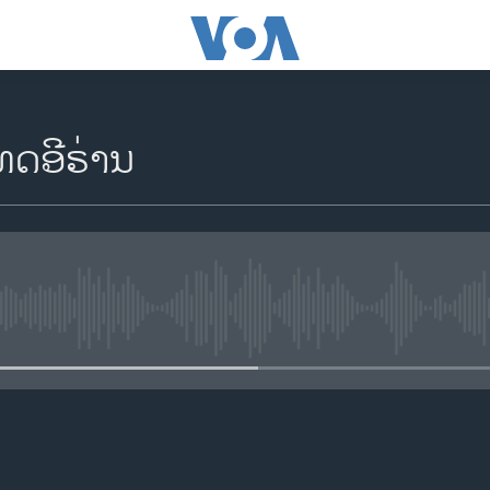
ທດອີຣ່ານ
No media source currently availa