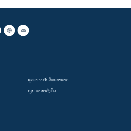
ສຸຂະພາບກັບວິທະຍາສາດ
ຮຽນ-ພາສາອັງກິດ