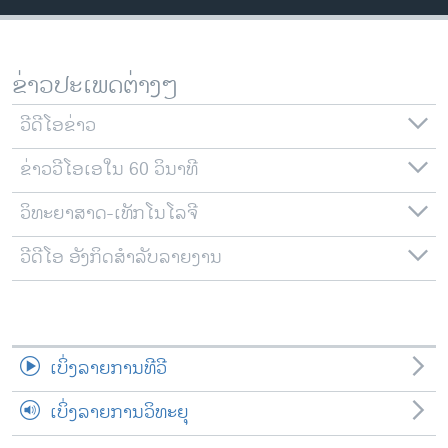
ວິທະຍາສາດ-ເທັກໂນໂລຈີ
ທຸລະກິດ
ຂ່າວປະເພດຕ່າງໆ
ພາສາອັງກິດ
ວີດີໂອ
ວີດີໂອຂ່າວ
ສຽງ
ຂ່າວວີໂອເອໃນ 60 ວິນາທີ
ລາຍການກະຈາຍສຽງ
ວິທະຍາສາດ-ເທັກໂນໂລຈີ
ຕິດຕາມພວກເຮົາ ທີ່
ລາຍງານ
ວີດີໂອ ອັງກິດສຳລັບລາຍງານ
ພາສາຕ່າງໆ
ເບິ່ງລາຍການທີວີ
ເບິ່ງລາຍການວິທະຍຸ