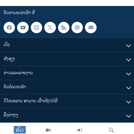
ຕິດຕາມພວກເຮົາ ທີ່
ເບິ່ງ
ຟັງສຽງ
ຂ່າວແລະລາຍງານ
ຕິດຕໍ່ພວກເຮົາ
ວີໂອເອລາວ ສາມາດ ເຂົ້າເຖິງໄດ້ທີ່
​ລິ້ງ​ຕ່າງໆ
ສົດ
ຕາມເວລາໃນລາວ