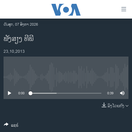
ລິ້ງ
ສຳຫລັບ
ເຂົ້າ
ວັນສຸກ, 07 ສິງຫາ 2026
ຫາ
ໂຮມເພຈ
ຟັງສຽງ ທີພີ
ຂ້າມ
ລາວ
ຂ້າມ
23,10,2013
ອາເມຣິກາ
ຂ້າມ
ໄປ
ການເລືອກຕັ້ງ ປະທານາທີບໍດີ ສະຫະລັດ 2024
ຫາ
ຂ່າວ​ຈີນ
ຊອກ
No media source currently available
ຄົ້ນ
ໂລກ
ເອເຊຍ
0:00
0:39
ອິດສະຫຼະພາບດ້ານການຂ່າວ
ລິງໂດຍກົງ
ຊີວິດຊາວລາວ
ແຊຣ໌
ຊຸມຊົນຊາວລາວ