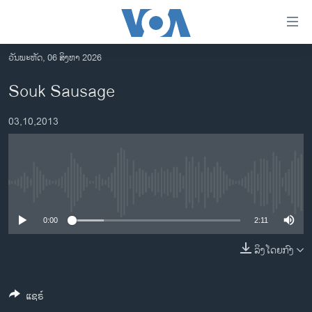
ລິ້ງ
ສຳຫລັບ
ເຂົ້າ
ວັນພະຫັດ, 06 ສິງຫາ 2026
ຫາ
ໂຮມເພຈ
Souk Sausage
ຂ້າມ
ລາວ
ຂ້າມ
03,10,2013
ອາເມຣິກາ
ຂ້າມ
ໄປ
ການເລືອກຕັ້ງ ປະທານາທີບໍດີ ສະຫະລັດ 2024
ຫາ
ຂ່າວ​ຈີນ
ຊອກ
No media source currently available
ຄົ້ນ
ໂລກ
ເອເຊຍ
0:00
2:11
ອິດສະຫຼະພາບດ້ານການຂ່າວ
ລິງໂດຍກົງ
ຊີວິດຊາວລາວ
ແຊຣ໌
ຊຸມຊົນຊາວລາວ