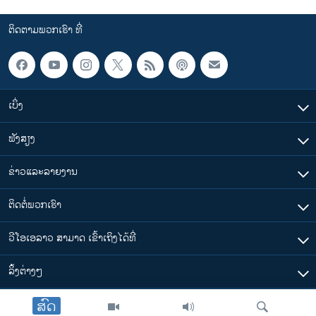
ຕິດຕາມພວກເຮົາ ທີ່
ເບິ່ງ
ຟັງສຽງ
ຂ່າວແລະລາຍງານ
ຕິດຕໍ່ພວກເຮົາ
ວີໂອເອລາວ ສາມາດ ເຂົ້າເຖິງໄດ້ທີ່
​ລິ້ງ​ຕ່າງໆ
ສົດ
ຕາມເວລາໃນລາວ