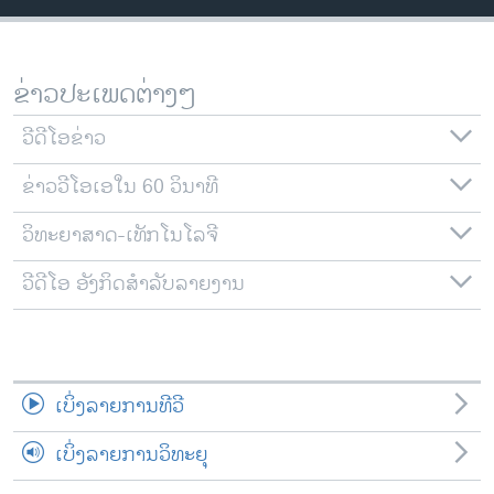
ວິທະຍາສາດ-ເທັກໂນໂລຈີ
ທຸລະກິດ
ຂ່າວປະເພດຕ່າງໆ
ພາສາອັງກິດ
ວີດີໂອ
ວີດີໂອຂ່າວ
ສຽງ
ຂ່າວວີໂອເອໃນ 60 ວິນາທີ
ລາຍການກະຈາຍສຽງ
ວິທະຍາສາດ-ເທັກໂນໂລຈີ
ຕິດຕາມພວກເຮົາ ທີ່
ລາຍງານ
ວີດີໂອ ອັງກິດສຳລັບລາຍງານ
ພາສາຕ່າງໆ
ເບິ່ງລາຍການທີວີ
ເບິ່ງລາຍການວິທະຍຸ