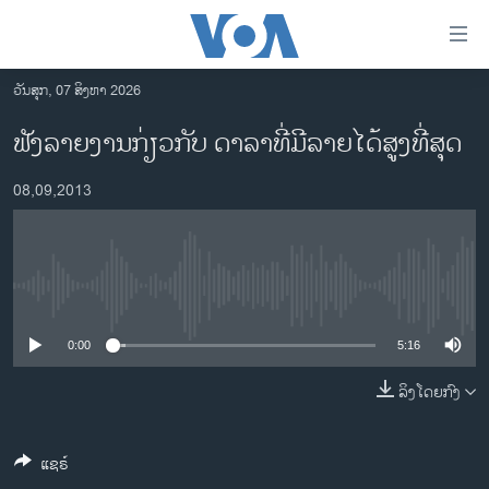
ລິ້ງ
ສຳຫລັບ
ເຂົ້າ
ວັນສຸກ, 07 ສິງຫາ 2026
ຫາ
ໂຮມເພຈ
ຟັງ​ລາຍ​ງານ​ກ່ຽວ​ກັບ ດາລາ​ທີ່​ມີ​ລາຍ​ໄດ້​ສູງ​ທີ່​ສຸດ
ຂ້າມ
ລາວ
ຂ້າມ
08,09,2013
ອາເມຣິກາ
ຂ້າມ
ໄປ
ການເລືອກຕັ້ງ ປະທານາທີບໍດີ ສະຫະລັດ 2024
ຫາ
ຂ່າວ​ຈີນ
ຊອກ
No media source currently available
ຄົ້ນ
ໂລກ
ເອເຊຍ
0:00
5:16
ອິດສະຫຼະພາບດ້ານການຂ່າວ
ລິງໂດຍກົງ
ຊີວິດຊາວລາວ
ແຊຣ໌
ຊຸມຊົນຊາວລາວ