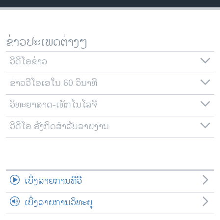
ວິທະຍາສາດ-ເທັກໂນໂລຈີ
ທຸລະກິດ
ຂ່າວປະເພດຕ່າງໆ
ພາສາອັງກິດ
ວີດີໂອ
ວີດີໂອຂ່າວ
ສຽງ
ຂ່າວວີໂອເອໃນ 60 ວິນາທີ
ລາຍການກະຈາຍສຽງ
ວິທະຍາສາດ-ເທັກໂນໂລຈີ
ຕິດຕາມພວກເຮົາ ທີ່
ລາຍງານ
ວີດີໂອ ອັງກິດສຳລັບລາຍງານ
ພາສາຕ່າງໆ
ເບິ່ງລາຍການທີວີ
ເບິ່ງລາຍການວິທະຍຸ