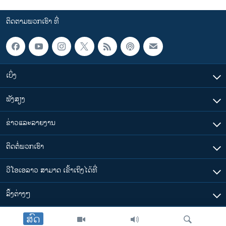
ຕິດຕາມພວກເຮົາ ທີ່
ເບິ່ງ
ຟັງສຽງ
ຂ່າວແລະລາຍງານ
ຕິດຕໍ່ພວກເຮົາ
ວີໂອເອລາວ ສາມາດ ເຂົ້າເຖິງໄດ້ທີ່
​ລິ້ງ​ຕ່າງໆ
ສົດ
ຕາມເວລາໃນລາວ