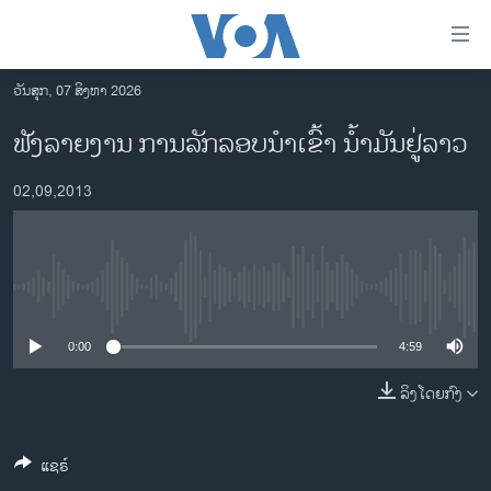
ລິ້ງ
ສຳຫລັບ
ເຂົ້າ
ວັນສຸກ, 07 ສິງຫາ 2026
ຫາ
ໂຮມເພຈ
ຟັງລາຍງານ ການລັກລອບນໍາເຂົ້າ ນໍ້າມັນຢູ່ລາວ
ຂ້າມ
ລາວ
ຂ້າມ
02,09,2013
ອາເມຣິກາ
ຂ້າມ
ໄປ
ການເລືອກຕັ້ງ ປະທານາທີບໍດີ ສະຫະລັດ 2024
ຫາ
ຂ່າວ​ຈີນ
ຊອກ
No media source currently available
ຄົ້ນ
ໂລກ
ເອເຊຍ
0:00
4:59
ອິດສະຫຼະພາບດ້ານການຂ່າວ
ລິງໂດຍກົງ
ຊີວິດຊາວລາວ
ແຊຣ໌
ຊຸມຊົນຊາວລາວ