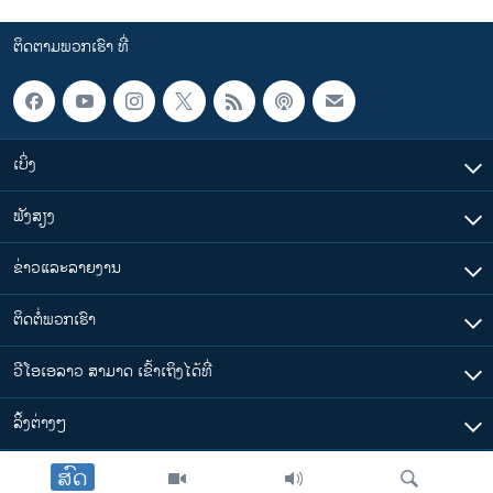
ຕິດຕາມພວກເຮົາ ທີ່
ເບິ່ງ
ຟັງສຽງ
ຂ່າວແລະລາຍງານ
ຕິດຕໍ່ພວກເຮົາ
ວີໂອເອລາວ ສາມາດ ເຂົ້າເຖິງໄດ້ທີ່
​ລິ້ງ​ຕ່າງໆ
ສົດ
ຕາມເວລາໃນລາວ