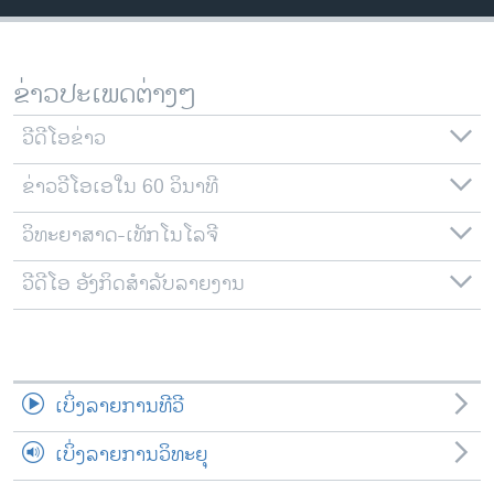
ວິທະຍາສາດ-ເທັກໂນໂລຈີ
ທຸລະກິດ
ຂ່າວປະເພດຕ່າງໆ
ພາສາອັງກິດ
ວີດີໂອ
ວີດີໂອຂ່າວ
ສຽງ
ຂ່າວວີໂອເອໃນ 60 ວິນາທີ
ລາຍການກະຈາຍສຽງ
ວິທະຍາສາດ-ເທັກໂນໂລຈີ
ຕິດຕາມພວກເຮົາ ທີ່
ລາຍງານ
ວີດີໂອ ອັງກິດສຳລັບລາຍງານ
ພາສາຕ່າງໆ
ເບິ່ງລາຍການທີວີ
ເບິ່ງລາຍການວິທະຍຸ