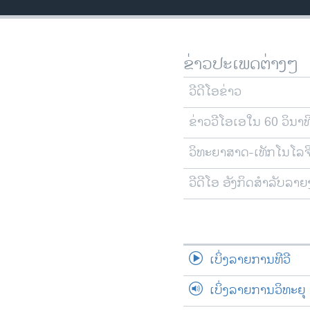
ວິທະຍາສາດ-ເທັກໂນໂລຈີ
ທຸລະກິດ
ຂ່າວປະເພດຕ່າງໆ
ພາສາອັງກິດ
ວີດີໂອ
ວີດີໂອຂ່າວ
ສຽງ
ຂ່າວວີໂອເອໃນ 60 ວິນາທ
ລາຍການກະຈາຍສຽງ
ວິທະຍາສາດ-ເທັກໂນໂລຈ
ລາຍງານ
ວີດີໂອ ອັງກິດສຳລັບລາ
ເບິ່ງລາຍການທີວີ
ເບິ່ງລາຍການວິທະຍຸ