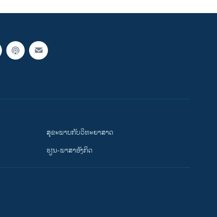
ສຸຂະພາບກັບວິທະຍາສາດ
ຮຽນ-ພາສາອັງກິດ