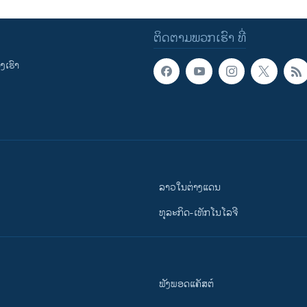
ຕິດຕາມພວກເຮົາ ທີ່
ເຮົາ
ລາວໃນຕ່າງແດນ
ທຸລະກິດ-ເທັກໂນໂລຈີ
ຟັງພອດແຄັສຕ໌