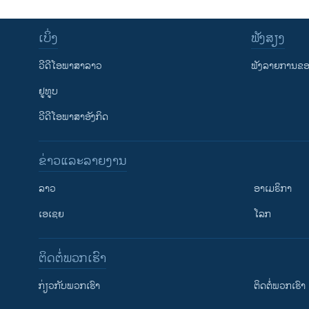
ເບິ່ງ
ຟັງສຽງ
ວີດີໂອພາສາລາວ
ຟັງລາຍການຂອງ
ຢູທູບ
ວີດີໂອພາສາອັງກິດ
ຂ່າວແລະລາຍງານ
ລາວ
ອາເມຣິກາ
ເອເຊຍ
ໂລກ
ຕິດຕໍ່ພວກເຮົາ
ກ່ຽວກັບພວກເຮົາ
ຕິດຕໍ່ພວກເຮົາ