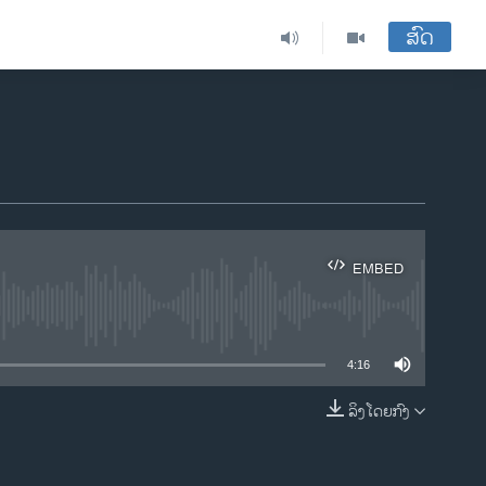
ສົດ
EMBED
ble
4:16
ລິງໂດຍກົງ
EMBED