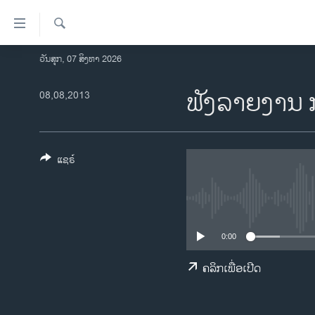
ລິ້ງ
ສຳຫລັບ
ເຂົ້າ
ຄົ້ນຫາ
ວັນສຸກ, 07 ສິງຫາ 2026
ໂຮມເພຈ
ຫາ
ລາວ
ຟັງລາຍງານ 
08,08,2013
ຂ້າມ
ຂ້າມ
ອາເມຣິກາ
ຂ້າມ
ການເລືອກຕັ້ງ ປະທານາທີບໍດີ ສະຫະລັດ
ໄປ
2024
ແຊຣ໌
ຫາ
ຂ່າວ​ຈີນ
ຊອກ
ຄົ້ນ
ໂລກ
ເອເຊຍ
0:00
ອິດສະຫຼະພາບດ້ານການຂ່າວ
ຄລິກເພື່ອເປີດ
ຊີວິດຊາວລາວ
ຊຸມຊົນຊາວລາວ