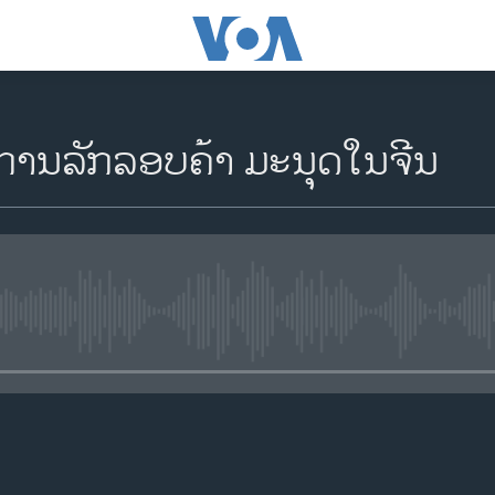
ການລັກລອບຄ້າ ມະນຸດໃນຈີນ
No media source currently availa