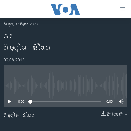
ລິ້ງ
ສຳຫລັບ
ເຂົ້າ
ວັນສຸກ, 07 ສິງຫາ 2026
ຫາ
ໂຮມເພຈ
ດົນຕີ
ຂ້າມ
ລາວ
ຕີ ອຸດຸໄລ - ຂໍໂທດ
ຂ້າມ
ອາເມຣິກາ
ຂ້າມ
06,08,2013
ໄປ
ການເລືອກຕັ້ງ ປະທານາທີບໍດີ ສະຫະລັດ 2024
ຫາ
ຂ່າວ​ຈີນ
ຊອກ
ຄົ້ນ
ໂລກ
No media source currently available
ເອເຊຍ
0:00
6:05
ອິດສະຫຼະພາບດ້ານການຂ່າວ
ຊີວິດຊາວລາວ
ລິງໂດຍກົງ
ຕີ ອຸດຸໄລ - ຂໍໂທດ
ຊຸມຊົນຊາວລາວ