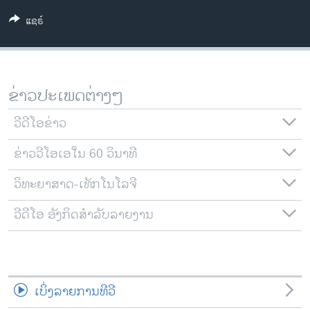
ວິທະຍາສາດ-ເທັກໂນໂລຈີ
ແຊຣ໌
ທຸລະກິດ
ພາສາອັງກິດ
ວີດີໂອ
ຂ່າວປະເພດຕ່າງໆ
ສຽງ
ວີດີໂອຂ່າວ
ລາຍການກະຈາຍສຽງ
ຕິດຕາມພວກເຮົາ ທີ່
ຂ່າວວີໂອເອໃນ 60 ວິນາທີ
ລາຍງານ
ວິທະຍາສາດ-ເທັກໂນໂລຈີ
ວີດີໂອ ອັງກິດສຳລັບລາຍງານ
ພາສາຕ່າງໆ
ເບິ່ງລາຍການທີວີ