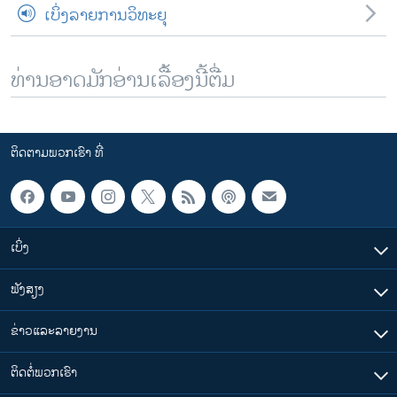
ເບິ່ງລາຍການວິທະຍຸ
ທ່ານອາດມັກອ່ານເລື້ອງນີ້ຕື່ມ
ຕິດຕາມພວກເຮົາ ທີ່
ເບິ່ງ
ຟັງສຽງ
ຂ່າວແລະລາຍງານ
ຕິດຕໍ່ພວກເຮົາ