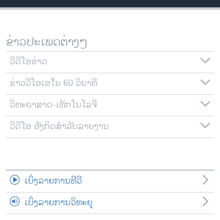
ວິທະຍາສາດ-ເທັກໂນໂລຈີ
ທຸລະກິດ
ຂ່າວປະເພດຕ່າງໆ
ພາສາອັງກິດ
ວີດີໂອ
ວີດີໂອຂ່າວ
ສຽງ
ຂ່າວວີໂອເອໃນ 60 ວິນາທີ
ລາຍການກະຈາຍສຽງ
ວິທະຍາສາດ-ເທັກໂນໂລຈີ
ຕິດຕາມພວກເຮົາ ທີ່
ລາຍງານ
ວີດີໂອ ອັງກິດສຳລັບລາຍງານ
ພາສາຕ່າງໆ
ເບິ່ງລາຍການທີວີ
ເບິ່ງລາຍການວິທະຍຸ