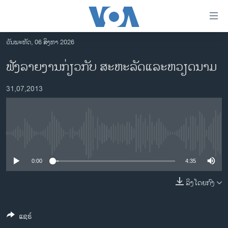
ລິ້ງ
ສຳຫລັບ
ເຂົ້າ
ວັນພະຫັດ, 06 ສິງຫາ 2026
ຫາ
ໂຮມເພຈ
ຟັງລາຍງານກ່ຽວກັບ ສະຫະລັດແລະຫວຽດນາມ
ຂ້າມ
ລາວ
ຂ້າມ
31,07,2013
ອາເມຣິກາ
ຂ້າມ
ໄປ
ການເລືອກຕັ້ງ ປະທານາທີບໍດີ ສະຫະລັດ 2024
ຫາ
ຂ່າວ​ຈີນ
ຊອກ
No media source currently available
ຄົ້ນ
ໂລກ
ເອເຊຍ
0:00
4:35
ອິດສະຫຼະພາບດ້ານການຂ່າວ
ລິງໂດຍກົງ
ຊີວິດຊາວລາວ
ແຊຣ໌
ຊຸມຊົນຊາວລາວ