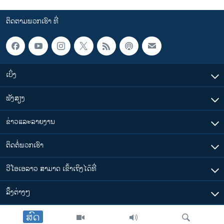
ຕິດຕາມພວກເຮົາ ທີ່
ເບິ່ງ
ຟັງສຽງ
ຂ່າວແລະລາຍງານ
ຕິດຕໍ່ພວກເຮົາ
ວີໂອເອລາວ ສາມາດ ເຂົ້າເຖິງໄດ້ທີ່
​ລິ້ງ​ຕ່າງໆ
ສົດ
ຕາມເວລາໃນລາວ