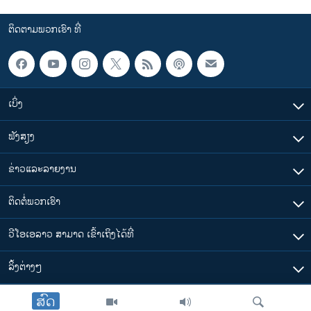
ຕິດຕາມພວກເຮົາ ທີ່
ເບິ່ງ
ຟັງສຽງ
ຂ່າວແລະລາຍງານ
ຕິດຕໍ່ພວກເຮົາ
ວີໂອເອລາວ ສາມາດ ເຂົ້າເຖິງໄດ້ທີ່
​ລິ້ງ​ຕ່າງໆ
ສົດ
ຕາມເວລາໃນລາວ