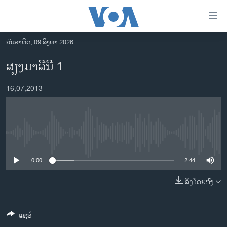
ລິ້ງ
ສຳຫລັບ
ເຂົ້າ
ວັນອາທິດ, 09 ສິງຫາ 2026
ຫາ
ໂຮມເພຈ
ສຽງມາລີນີ 1
ຂ້າມ
ລາວ
ຂ້າມ
16,07,2013
ອາເມຣິກາ
ຂ້າມ
ໄປ
ການເລືອກຕັ້ງ ປະທານາທີບໍດີ ສະຫະລັດ 2024
ຫາ
ຂ່າວ​ຈີນ
ຊອກ
No media source currently available
ຄົ້ນ
ໂລກ
ເອເຊຍ
0:00
2:44
ອິດສະຫຼະພາບດ້ານການຂ່າວ
ລິງໂດຍກົງ
ຊີວິດຊາວລາວ
ແຊຣ໌
ຊຸມຊົນຊາວລາວ