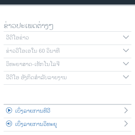
ວິທະຍາສາດ-ເທັກໂນໂລຈີ
ທຸລະກິດ
ຂ່າວປະເພດຕ່າງໆ
ພາສາອັງກິດ
ວີດີໂອ
ວີດີໂອຂ່າວ
ສຽງ
ຂ່າວວີໂອເອໃນ 60 ວິນາທີ
ລາຍການກະຈາຍສຽງ
ວິທະຍາສາດ-ເທັກໂນໂລຈີ
ຕິດຕາມພວກເຮົາ ທີ່
ລາຍງານ
ວີດີໂອ ອັງກິດສຳລັບລາຍງານ
ພາສາຕ່າງໆ
ເບິ່ງລາຍການທີວີ
ເບິ່ງລາຍການວິທະຍຸ