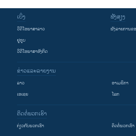
ເບິ່ງ
ຟັງສຽງ
ວີດີໂອພາສາລາວ
ຟັງລາຍການຂອງ
ຢູທູບ
ວີດີໂອພາສາອັງກິດ
ຂ່າວແລະລາຍງານ
ລາວ
ອາເມຣິກາ
ເອເຊຍ
ໂລກ
ຕິດຕໍ່ພວກເຮົາ
ກ່ຽວກັບພວກເຮົາ
ຕິດຕໍ່ພວກເຮົາ