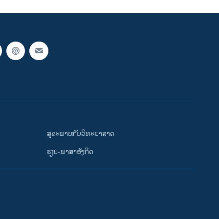
ສຸຂະພາບກັບວິທະຍາສາດ
ຮຽນ-ພາສາອັງກິດ