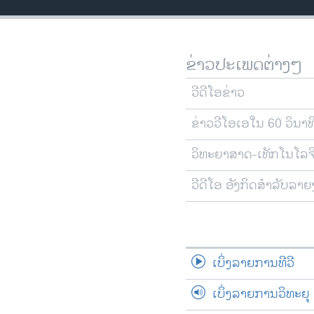
ວິທະຍາສາດ-ເທັກໂນໂລຈີ
ທຸລະກິດ
ຂ່າວປະເພດຕ່າງໆ
ພາສາອັງກິດ
ວີດີໂອ
ວີດີໂອຂ່າວ
ສຽງ
ຂ່າວວີໂອເອໃນ 60 ວິນາທ
ລາຍການກະຈາຍສຽງ
ວິທະຍາສາດ-ເທັກໂນໂລຈ
ລາຍງານ
ວີດີໂອ ອັງກິດສຳລັບລາ
ເບິ່ງລາຍການທີວີ
ເບິ່ງລາຍການວິທະຍຸ