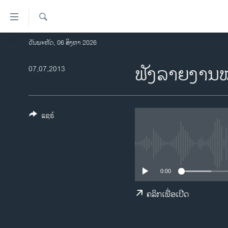
ລິ້ງ
ສຳຫລັບ
ເຂົ້າ
ຄົ້ນຫາ
ວັນພະຫັດ, 06 ສິງຫາ 2026
ໂຮມເພຈ
ຫາ
ລາວ
ຟັງລາຍງານ
07,07,2013
ຂ້າມ
ຂ້າມ
ອາເມຣິກາ
ຂ້າມ
ການເລືອກຕັ້ງ ປະທານາທີບໍດີ ສະຫະລັດ
ໄປ
2024
ແຊຣ໌
ຫາ
ຂ່າວ​ຈີນ
ຊອກ
ຄົ້ນ
ໂລກ
ເອເຊຍ
0:00
ອິດສະຫຼະພາບດ້ານການຂ່າວ
ຄລິກເພື່ອເປີດ
ຊີວິດຊາວລາວ
ຊຸມຊົນຊາວລາວ