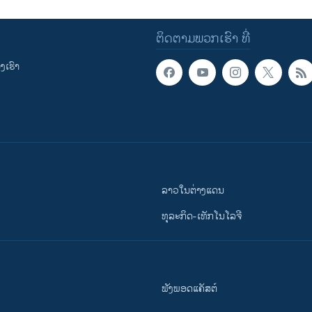
ຕິດຕາມພວກເຮົາ ທີ່
ເຮົາ
ລາວໃນຕ່າງແດນ
ທຸລະກິດ-ເທັກໂນໂລຈີ
ຟັງພອດແຄັສຕ໌