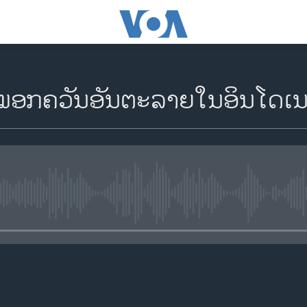
ໝອກຄວັນອັນຕະລາຍໃນອິນໂດເ
No media source currently availa