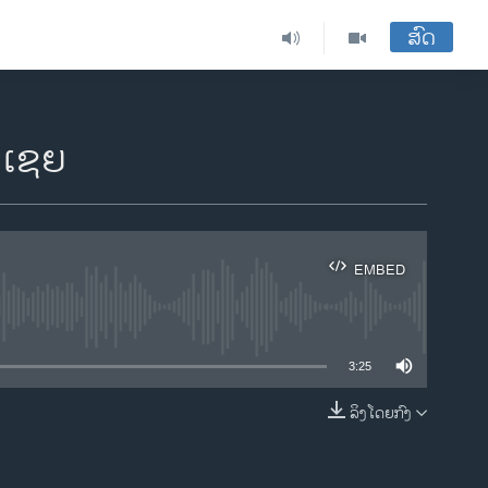
ສົດ
ນເຊຍ
EMBED
ble
3:25
ລິງໂດຍກົງ
EMBED