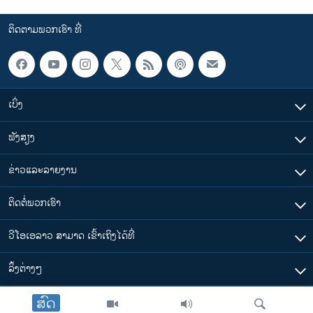
ຕິດຕາມພວກເຮົາ ທີ່
ເບິ່ງ
ຟັງສຽງ
ຂ່າວແລະລາຍງານ
ຕິດຕໍ່ພວກເຮົາ
ວີໂອເອລາວ ສາມາດ ເຂົ້າເຖິງໄດ້ທີ່
​ລິ້ງ​ຕ່າງໆ
ສົດ
ຕາມເວລາໃນລາວ