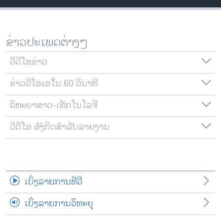
ວິທະຍາສາດ-ເທັກໂນໂລຈີ
ທຸລະກິດ
ຂ່າວປະເພດຕ່າງໆ
ພາສາອັງກິດ
ວີດີໂອ
ວີດີໂອຂ່າວ
ສຽງ
ຂ່າວວີໂອເອໃນ 60 ວິນາທີ
ລາຍການກະຈາຍສຽງ
ວິທະຍາສາດ-ເທັກໂນໂລຈີ
ຕິດຕາມພວກເຮົາ ທີ່
ລາຍງານ
ວີດີໂອ ອັງກິດສຳລັບລາຍງານ
ພາສາຕ່າງໆ
ເບິ່ງລາຍການທີວີ
ເບິ່ງລາຍການວິທະຍຸ