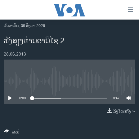
ລິ້ງ
ສຳຫລັບ
ເຂົ້າ
ວັນອາທິດ, 09 ສິງຫາ 2026
ຫາ
ໂຮມເພຈ
ຟັງສຽງທ່ານອານິໄຊ 2
ຂ້າມ
ລາວ
ຂ້າມ
28,06,2013
ອາເມຣິກາ
ຂ້າມ
ໄປ
ການເລືອກຕັ້ງ ປະທານາທີບໍດີ ສະຫະລັດ 2024
ຫາ
ຂ່າວ​ຈີນ
ຊອກ
No media source currently available
ຄົ້ນ
ໂລກ
ເອເຊຍ
0:00
0:47
ອິດສະຫຼະພາບດ້ານການຂ່າວ
ລິງໂດຍກົງ
ຊີວິດຊາວລາວ
ແຊຣ໌
ຊຸມຊົນຊາວລາວ