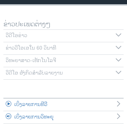
ວິທະຍາສາດ-ເທັກໂນໂລຈີ
ທຸລະກິດ
ຂ່າວປະເພດຕ່າງໆ
ພາສາອັງກິດ
ວີດີໂອ
ວີດີໂອຂ່າວ
ສຽງ
ຂ່າວວີໂອເອໃນ 60 ວິນາທີ
ລາຍການກະຈາຍສຽງ
ວິທະຍາສາດ-ເທັກໂນໂລຈີ
ຕິດຕາມພວກເຮົາ ທີ່
ລາຍງານ
ວີດີໂອ ອັງກິດສຳລັບລາຍງານ
ພາສາຕ່າງໆ
ເບິ່ງລາຍການທີວີ
ເບິ່ງລາຍການວິທະຍຸ