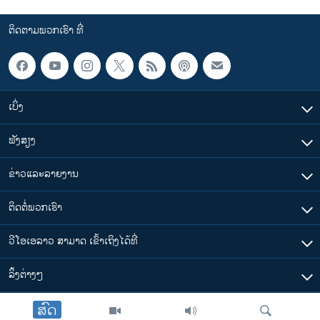
ຕິດຕາມພວກເຮົາ ທີ່
ເບິ່ງ
ຟັງສຽງ
ຂ່າວແລະລາຍງານ
ຕິດຕໍ່ພວກເຮົາ
ວີໂອເອລາວ ສາມາດ ເຂົ້າເຖິງໄດ້ທີ່
​ລິ້ງ​ຕ່າງໆ
ສົດ
ຕາມເວລາໃນລາວ