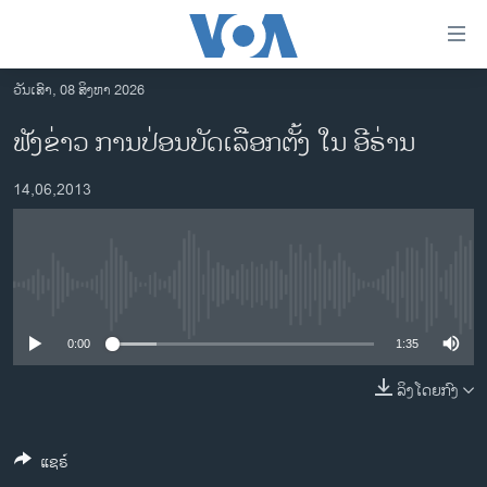
ລິ້ງ
ສຳຫລັບ
ເຂົ້າ
ວັນເສົາ, 08 ສິງຫາ 2026
ຫາ
ໂຮມເພຈ
ຟັງຂ່າວ ການປ່ອນບັດເລືອກຕັ້ງ ໃນ ອີຣ່ານ
ຂ້າມ
ລາວ
ຂ້າມ
14,06,2013
ອາເມຣິກາ
ຂ້າມ
ໄປ
ການເລືອກຕັ້ງ ປະທານາທີບໍດີ ສະຫະລັດ 2024
ຫາ
ຂ່າວ​ຈີນ
ຊອກ
No media source currently available
ຄົ້ນ
ໂລກ
ເອເຊຍ
0:00
1:35
ອິດສະຫຼະພາບດ້ານການຂ່າວ
ລິງໂດຍກົງ
ຊີວິດຊາວລາວ
ແຊຣ໌
ຊຸມຊົນຊາວລາວ