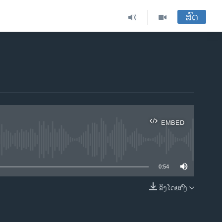
ສົດ
EMBED
ble
0:54
ລິງໂດຍກົງ
EMBED