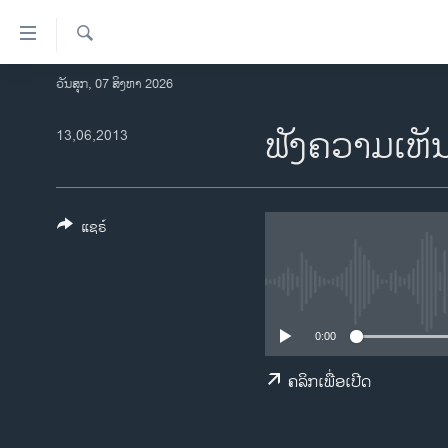
ລິ້ງ
ສຳຫລັບ
ເຂົ້າ
ຄົ້ນຫາ
ວັນສຸກ, 07 ສິງຫາ 2026
ໂຮມເພຈ
ຫາ
ລາວ
ຟັງຄວາມເຫັ
13,06,2013
ຂ້າມ
ຂ້າມ
ອາເມຣິກາ
ຂ້າມ
ການເລືອກຕັ້ງ ປະທານາທີບໍດີ ສະຫະລັດ
ໄປ
2024
ແຊຣ໌
ຫາ
ຂ່າວ​ຈີນ
ຊອກ
ຄົ້ນ
ໂລກ
ເອເຊຍ
0:00
ອິດສະຫຼະພາບດ້ານການຂ່າວ
ຄລິກເພື່ອເປີດ
ຊີວິດຊາວລາວ
ຊຸມຊົນຊາວລາວ