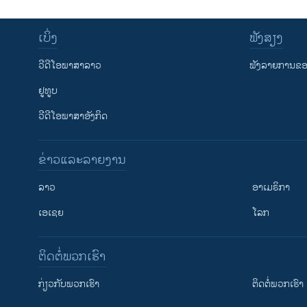
ເບິ່ງ
ຟັງສຽງ
ວີດີໂອພາສາລາວ
ຟັງລາຍການຂອງ
ຢູທູບ
ວີດີໂອພາສາອັງກິດ
ຂ່າວແລະລາຍງານ
ລາວ
ອາເມຣິກາ
ເອເຊຍ
ໂລກ
ຕິດຕໍ່ພວກເຮົາ
ກ່ຽວກັບພວກເຮົາ
ຕິດຕໍ່ພວກເຮົາ