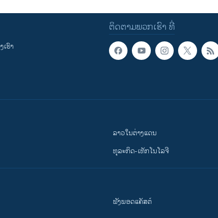
ຕິດຕາມພວກເຮົາ ທີ່
ເຮົາ
ລາວໃນຕ່າງແດນ
ທຸລະກິດ-ເທັກໂນໂລຈີ
ຟັງພອດແຄັສຕ໌