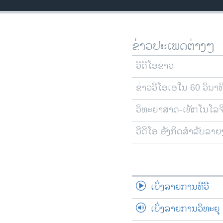
ວິທະຍາສາດ-ເທັກໂນໂລຈີ
ທຸລະກິດ
ຂ່າວປະເພດຕ່າງໆ
ພາສາອັງກິດ
ວີດີໂອ
ວີດີໂອຂ່າວ
ສຽງ
ຂ່າວວີໂອເອໃນ 60 ວິນາທ
ລາຍການກະຈາຍສຽງ
ວິທະຍາສາດ-ເທັກໂນໂລຈ
ລາຍງານ
ວີດີໂອ ອັງກິດສຳລັບລາ
ເບິ່ງລາຍການທີວີ
ເບິ່ງລາຍການວິທະຍຸ