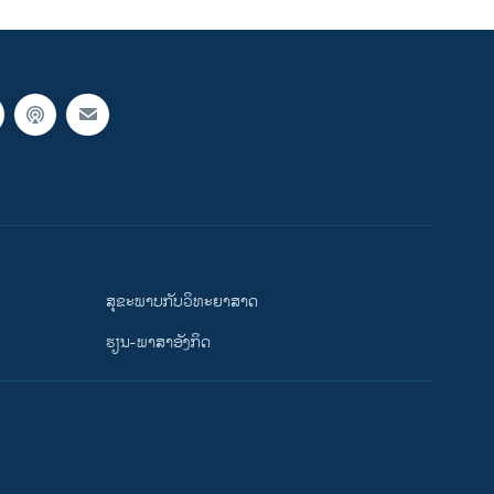
ສຸຂະພາບກັບວິທະຍາສາດ
ຮຽນ-ພາສາອັງກິດ