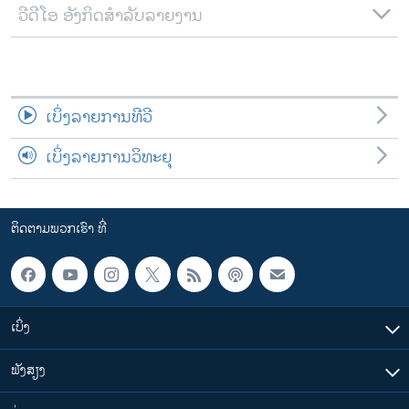
ວີດີໂອ ອັງກິດສຳລັບລາຍງານ
ເບິ່ງລາຍການທີວີ
ເບິ່ງລາຍການວິທະຍຸ
ຕິດຕາມພວກເຮົາ ທີ່
ເບິ່ງ
ຟັງສຽງ