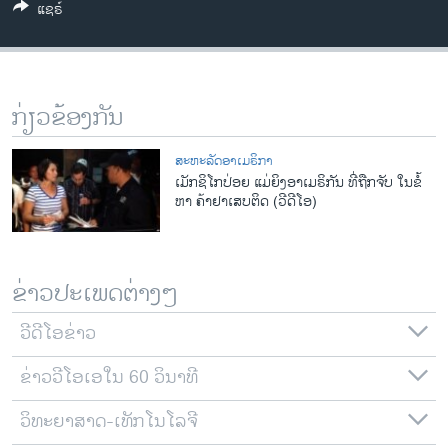
ແຊຣ໌
ວິທະຍາສາດ-ເທັກໂນໂລຈີ
ທຸລະກິດ
ພາສາອັງກິດ
ກ່ຽວຂ້ອງກັນ
ວີດີໂອ
ສຽງ
ສະຫະລັດອາເມຣິກາ
ເມັ​ກຊິໂກປ່ອຍ ແມ່ຍິງອາ​ເມຣິກັນ ທີ່ຖືກຈັບ ໃນຂໍ້
ລາຍການກະຈາຍສຽງ
ຫາ ຄ້າຢາເສບຕິດ ​(ວີດີໂອ)
ຕິດຕາມພວກເຮົາ ທີ່
ລາຍງານ
ຂ່າວປະເພດຕ່າງໆ
ພາສາຕ່າງໆ
ວີດີໂອຂ່າວ
ຂ່າວວີໂອເອໃນ 60 ວິນາທີ
ວິທະຍາສາດ-ເທັກໂນໂລຈີ