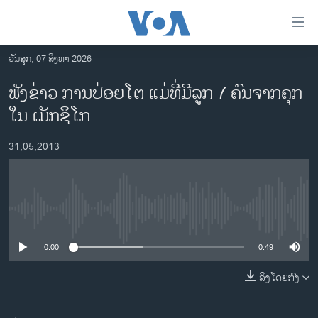
ລິ້ງ
ສຳຫລັບ
ເຂົ້າ
ວັນສຸກ, 07 ສິງຫາ 2026
ຫາ
ໂຮມເພຈ
ຟັງຂ່າວ ການປ່ອຍໂຕ ແມ່ທີ່ມີລູກ 7 ຄົນຈາກຄຸກ
ຂ້າມ
ລາວ
ໃນ ເມັກຊິໂກ
ຂ້າມ
ອາເມຣິກາ
ຂ້າມ
31,05,2013
ໄປ
ການເລືອກຕັ້ງ ປະທານາທີບໍດີ ສະຫະລັດ 2024
ຫາ
ຂ່າວ​ຈີນ
ຊອກ
ຄົ້ນ
ໂລກ
No media source currently available
ເອເຊຍ
0:00
0:49
ອິດສະຫຼະພາບດ້ານການຂ່າວ
ຊີວິດຊາວລາວ
ລິງໂດຍກົງ
ຊຸມຊົນຊາວລາວ