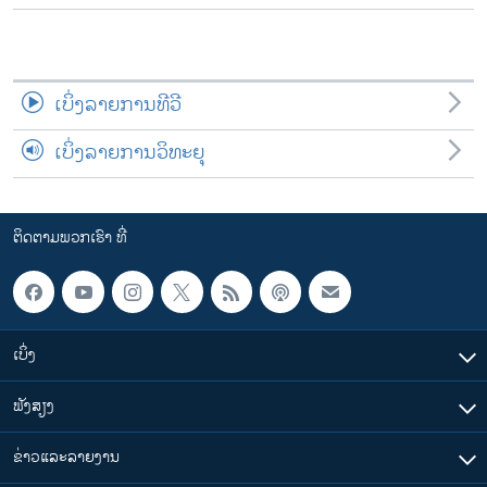
ເບິ່ງລາຍການທີວີ
ເບິ່ງລາຍການວິທະຍຸ
ຕິດຕາມພວກເຮົາ ທີ່
ເບິ່ງ
ຟັງສຽງ
ຂ່າວແລະລາຍງານ