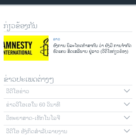
ວິທະຍາສາດ-ເທັກໂນໂລຈີ
ທຸລະກິດ
ກ່ຽວຂ້ອງກັນ
ພາສາອັງກິດ
ວີດີໂອ
ລາວ
ອົງການ ນິລະໂທດກຳສາກົນ ວ່າ ຍັງມີ ການຈຳກັດ
ສຽງ
ຮັດແຄບ ສິດເສລີພາບ ຢູ່ລາວ (ວີດິໂອກ່ຽວຂ້ອງ)
ລາຍການກະຈາຍສຽງ
ຕິດຕາມພວກເຮົາ ທີ່
ລາຍງານ
ຂ່າວປະເພດຕ່າງໆ
ວີດີໂອຂ່າວ
ພາສາຕ່າງໆ
ຂ່າວວີໂອເອໃນ 60 ວິນາທີ
ວິທະຍາສາດ-ເທັກໂນໂລຈີ
ວີດີໂອ ອັງກິດສຳລັບລາຍງານ