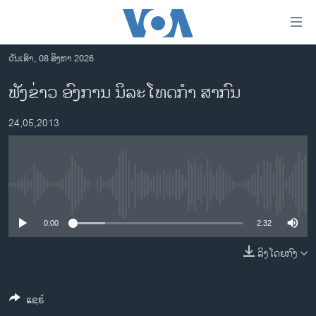
ລິ້ງ
ສຳຫລັບ
ເຂົ້າ
ວັນເສົາ, 08 ສິງຫາ 2026
ຫາ
ໂຮມເພຈ
ຟັງຂ່າວ ອົງການ ນິລະໂທດກຳ ສາກົນ
ຂ້າມ
ລາວ
ຂ້າມ
24,05,2013
ອາເມຣິກາ
ຂ້າມ
ໄປ
ການເລືອກຕັ້ງ ປະທານາທີບໍດີ ສະຫະລັດ 2024
ຫາ
ຂ່າວ​ຈີນ
ຊອກ
No media source currently available
ຄົ້ນ
ໂລກ
ເອເຊຍ
0:00
2:32
ອິດສະຫຼະພາບດ້ານການຂ່າວ
ລິງໂດຍກົງ
ຊີວິດຊາວລາວ
ແຊຣ໌
ຊຸມຊົນຊາວລາວ