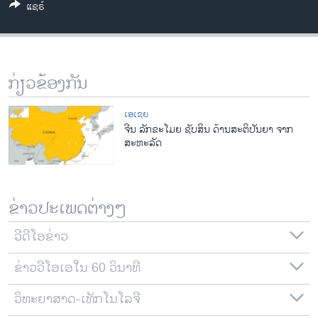
ແຊຣ໌
ວິທະຍາສາດ-ເທັກໂນໂລຈີ
ທຸລະກິດ
ພາສາອັງກິດ
ກ່ຽວຂ້ອງກັນ
ວີດີໂອ
ສຽງ
ເອເຊຍ
ຈີນ ລັກຂະໂມຍ ຊັບສິນ ດ້ານສະຕິປັນຍາ ຈາກ
ລາຍການກະຈາຍສຽງ
ສະຫະລັດ
ຕິດຕາມພວກເຮົາ ທີ່
ລາຍງານ
ຂ່າວປະເພດຕ່າງໆ
ພາສາຕ່າງໆ
ວີດີໂອຂ່າວ
ຂ່າວວີໂອເອໃນ 60 ວິນາທີ
ວິທະຍາສາດ-ເທັກໂນໂລຈີ