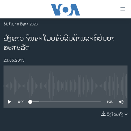
ລິ້ງ
ສຳຫລັບ
ເຂົ້າ
ວັນຈັນ, 10 ສິງຫາ 2026
ຫາ
ໂຮມເພຈ
ຟັງຂ່າວ ຈີນຂະໂມຍຊັບສິນດ້ານສະຕິປັນຍາ
ຂ້າມ
ລາວ
ສະຫະລັດ
ຂ້າມ
ອາເມຣິກາ
ຂ້າມ
23,05,2013
ໄປ
ການເລືອກຕັ້ງ ປະທານາທີບໍດີ ສະຫະລັດ 2024
ຫາ
ຂ່າວ​ຈີນ
ຊອກ
ຄົ້ນ
ໂລກ
No media source currently available
ເອເຊຍ
0:00
1:36
ອິດສະຫຼະພາບດ້ານການຂ່າວ
ຊີວິດຊາວລາວ
ລິງໂດຍກົງ
ຊຸມຊົນຊາວລາວ