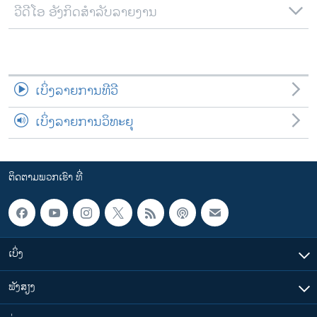
ວີດີໂອ ອັງກິດສຳລັບລາຍງານ
ເບິ່ງລາຍການທີວີ
ເບິ່ງລາຍການວິທະຍຸ
ຕິດຕາມພວກເຮົາ ທີ່
ເບິ່ງ
ຟັງສຽງ