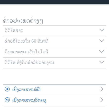
ວິທະຍາສາດ-ເທັກໂນໂລຈີ
ທຸລະກິດ
ຂ່າວປະເພດຕ່າງໆ
ພາສາອັງກິດ
ວີດີໂອ
ວີດີໂອຂ່າວ
ສຽງ
ຂ່າວວີໂອເອໃນ 60 ວິນາທີ
ລາຍການກະຈາຍສຽງ
ວິທະຍາສາດ-ເທັກໂນໂລຈີ
ຕິດຕາມພວກເຮົາ ທີ່
ລາຍງານ
ວີດີໂອ ອັງກິດສຳລັບລາຍງານ
ພາສາຕ່າງໆ
ເບິ່ງລາຍການທີວີ
ເບິ່ງລາຍການວິທະຍຸ