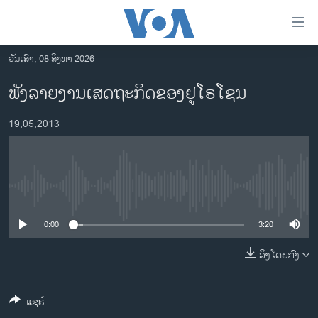
ລິ້ງ
ສຳຫລັບ
ເຂົ້າ
ວັນເສົາ, 08 ສິງຫາ 2026
ຫາ
ໂຮມເພຈ
ຟັງລາຍງານເສດຖະກິດຂອງຢູໂຣໂຊນ
ຂ້າມ
ລາວ
ຂ້າມ
19,05,2013
ອາເມຣິກາ
ຂ້າມ
ໄປ
ການເລືອກຕັ້ງ ປະທານາທີບໍດີ ສະຫະລັດ 2024
ຫາ
ຂ່າວ​ຈີນ
ຊອກ
No media source currently available
ຄົ້ນ
ໂລກ
ເອເຊຍ
0:00
3:20
ອິດສະຫຼະພາບດ້ານການຂ່າວ
ລິງໂດຍກົງ
ຊີວິດຊາວລາວ
ແຊຣ໌
ຊຸມຊົນຊາວລາວ