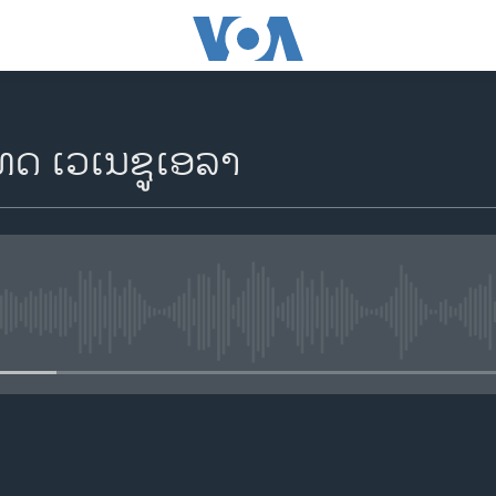
ເທດ ເວເນຊູເອລາ
No media source currently availa