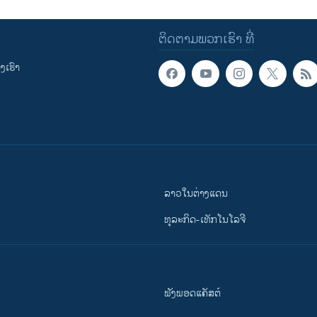
ຕິດຕາມພວກເຮົາ ທີ່
ເຮົາ
ລາວໃນຕ່າງແດນ
ທຸລະກິດ-ເທັກໂນໂລຈີ
ຟັງພອດແຄັສຕ໌