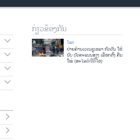
ກ່ຽວຂ້ອງກັນ
ໂລກ
ຝ່າຍຄ້ານເວເນຊູເອລາ ກົດດັນ ໃຫ້
ນັບ ບັດຄະແນນສຽງ ເລືອກຕັ້ງ ຄືນ
ໃໝ່ (ສະໄລດ໌/ວີດິໂອ)