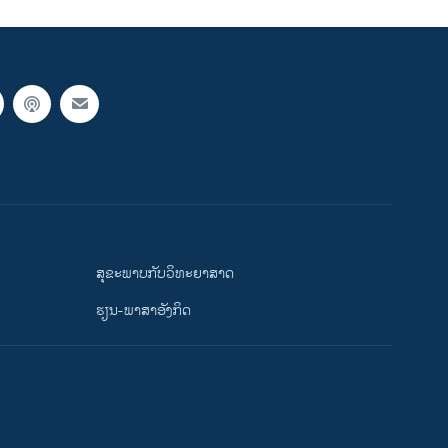
ສຸຂະພາບກັບວິທະຍາສາດ
ຮຽນ-ພາສາອັງກິດ