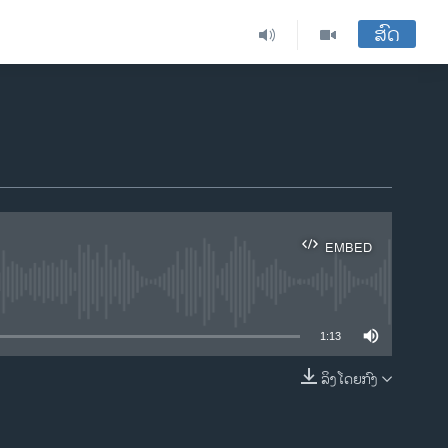
ສົດ
EMBED
ble
1:13
ລິງໂດຍກົງ
EMBED