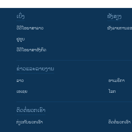
ເບິ່ງ
ຟັງສຽງ
ວີດີໂອພາສາລາວ
ຟັງລາຍການຂອງ
ຢູທູບ
ວີດີໂອພາສາອັງກິດ
ຂ່າວແລະລາຍງານ
ລາວ
ອາເມຣິກາ
ເອເຊຍ
ໂລກ
ຕິດຕໍ່ພວກເຮົາ
ກ່ຽວກັບພວກເຮົາ
ຕິດຕໍ່ພວກເຮົາ