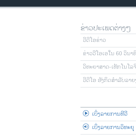
ວິທະຍາສາດ-ເທັກໂນໂລຈີ
ທຸລະກິດ
ຂ່າວປະເພດຕ່າງໆ
ພາສາອັງກິດ
ວີດີໂອ
ວີດີໂອຂ່າວ
ສຽງ
ຂ່າວວີໂອເອໃນ 60 ວິນາທ
ລາຍການກະຈາຍສຽງ
ວິທະຍາສາດ-ເທັກໂນໂລຈ
ລາຍງານ
ວີດີໂອ ອັງກິດສຳລັບລາ
ເບິ່ງລາຍການທີວີ
ເບິ່ງລາຍການວິທະຍຸ