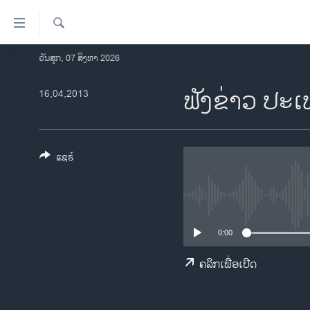
ລິ້ງ
ສຳຫລັບ
ເຂົ້າ
ຄົ້ນຫາ
ວັນສຸກ, 07 ສິງຫາ 2026
ໂຮມເພຈ
ຫາ
ລາວ
ຟັງຂ່າວ ປະ
16,04,2013
ຂ້າມ
ຂ້າມ
ອາເມຣິກາ
ຂ້າມ
ການເລືອກຕັ້ງ ປະທານາທີບໍດີ ສະຫະລັດ
ໄປ
2024
ແຊຣ໌
ຫາ
ຂ່າວ​ຈີນ
ຊອກ
ຄົ້ນ
ໂລກ
ເອເຊຍ
0:00
ອິດສະຫຼະພາບດ້ານການຂ່າວ
ຄລິກເພື່ອເປີດ
ຊີວິດຊາວລາວ
ຊຸມຊົນຊາວລາວ