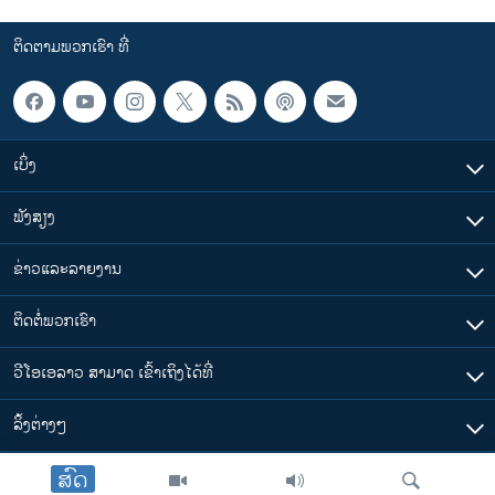
ຕິດຕາມພວກເຮົາ ທີ່
ເບິ່ງ
ຟັງສຽງ
ຂ່າວແລະລາຍງານ
ຕິດຕໍ່ພວກເຮົາ
ວີໂອເອລາວ ສາມາດ ເຂົ້າເຖິງໄດ້ທີ່
​ລິ້ງ​ຕ່າງໆ
ສົດ
ຕາມເວລາໃນລາວ