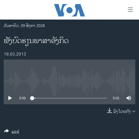
ລິ້ງ
ສຳຫລັບ
ເຂົ້າ
ວັນອາທິດ, 09 ສິງຫາ 2026
ຫາ
ໂຮມເພຈ
ຟັງບົດຮຽນພາສາອັງກິດ
ຂ້າມ
ລາວ
ຂ້າມ
19,03,2013
ອາເມຣິກາ
ຂ້າມ
ໄປ
ການເລືອກຕັ້ງ ປະທານາທີບໍດີ ສະຫະລັດ 2024
ຫາ
ຂ່າວ​ຈີນ
ຊອກ
No media source currently available
ຄົ້ນ
ໂລກ
ເອເຊຍ
0:00
5:01
ອິດສະຫຼະພາບດ້ານການຂ່າວ
ລິງໂດຍກົງ
ຊີວິດຊາວລາວ
ແຊຣ໌
ຊຸມຊົນຊາວລາວ