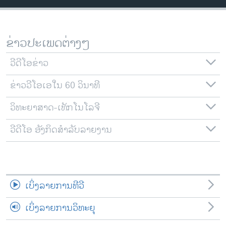
ວິທະຍາສາດ-ເທັກໂນໂລຈີ
ທຸລະກິດ
ຂ່າວປະເພດຕ່າງໆ
ພາສາອັງກິດ
ວີດີໂອ
ວີດີໂອຂ່າວ
ສຽງ
ຂ່າວວີໂອເອໃນ 60 ວິນາທີ
ລາຍການກະຈາຍສຽງ
ວິທະຍາສາດ-ເທັກໂນໂລຈີ
ຕິດຕາມພວກເຮົາ ທີ່
ລາຍງານ
ວີດີໂອ ອັງກິດສຳລັບລາຍງານ
ພາສາຕ່າງໆ
ເບິ່ງລາຍການທີວີ
ເບິ່ງລາຍການວິທະຍຸ