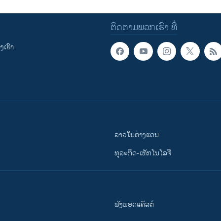
ຕິດຕາມພວກເຮົາ ທີ່
ເຮົາ
ລາວໃນຕ່າງແດນ
ທຸລະກິດ-ເທັກໂນໂລຈີ
ຟັງພອດແຄັສຕ໌