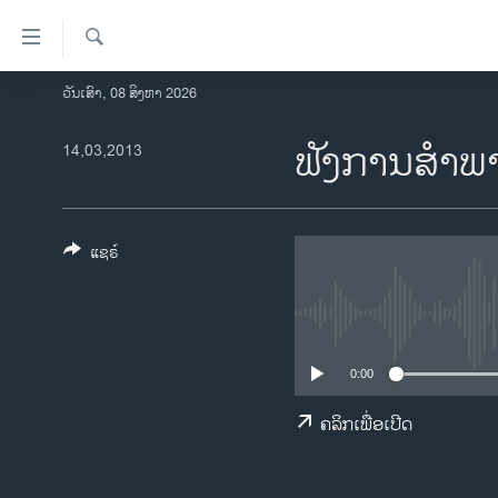
ລິ້ງ
ສຳຫລັບ
ເຂົ້າ
ຄົ້ນຫາ
ວັນເສົາ, 08 ສິງຫາ 2026
ໂຮມເພຈ
ຫາ
ລາວ
ຟັງການສໍາພາ
14,03,2013
ຂ້າມ
ຂ້າມ
ອາເມຣິກາ
ຂ້າມ
ການເລືອກຕັ້ງ ປະທານາທີບໍດີ ສະຫະລັດ
ໄປ
2024
ແຊຣ໌
ຫາ
ຂ່າວ​ຈີນ
ຊອກ
ຄົ້ນ
ໂລກ
ເອເຊຍ
0:00
ອິດສະຫຼະພາບດ້ານການຂ່າວ
ຄລິກເພື່ອເປີດ
ຊີວິດຊາວລາວ
ຊຸມຊົນຊາວລາວ