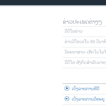
ວິທະຍາສາດ-ເທັກໂນໂລຈີ
ທຸລະກິດ
ຂ່າວປະເພດຕ່າງໆ
ພາສາອັງກິດ
ວີດີໂອ
ວີດີໂອຂ່າວ
ສຽງ
ຂ່າວວີໂອເອໃນ 60 ວິນາທ
ລາຍການກະຈາຍສຽງ
ວິທະຍາສາດ-ເທັກໂນໂລຈ
ລາຍງານ
ວີດີໂອ ອັງກິດສຳລັບລາ
ເບິ່ງລາຍການທີວີ
ເບິ່ງລາຍການວິທະຍຸ