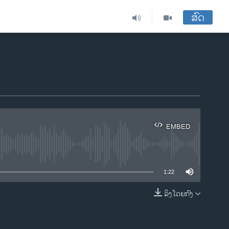
ສົດ
EMBED
ble
1:22
ລິງໂດຍກົງ
EMBED