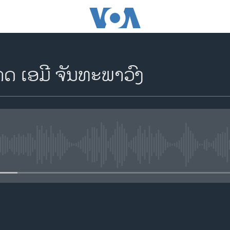
ດ ເອມີ ຈັນທະພາວົງ
No media source currently availa