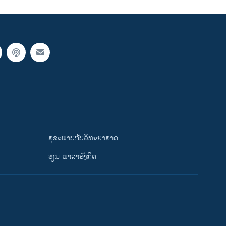
ສຸຂະພາບກັບວິທະຍາສາດ
ຮຽນ-ພາສາອັງກິດ