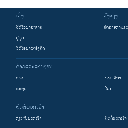
ເບິ່ງ
ຟັງສຽງ
ວີດີໂອພາສາລາວ
ຟັງລາຍການຂອງ
ຢູທູບ
ວີດີໂອພາສາອັງກິດ
ຂ່າວແລະລາຍງານ
ລາວ
ອາເມຣິກາ
ເອເຊຍ
ໂລກ
ຕິດຕໍ່ພວກເຮົາ
ກ່ຽວກັບພວກເຮົາ
ຕິດຕໍ່ພວກເຮົາ