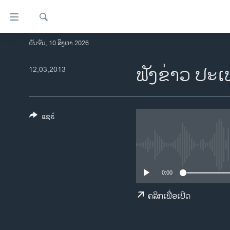
ລິ້ງ
ສຳຫລັບ
ເຂົ້າ
ຄົ້ນຫາ
ວັນຈັນ, 10 ສິງຫາ 2026
ໂຮມເພຈ
ຫາ
ລາວ
ຟັງຂ່າວ ປະເ
12,03,2013
ຂ້າມ
ຂ້າມ
ອາເມຣິກາ
ຂ້າມ
ການເລືອກຕັ້ງ ປະທານາທີບໍດີ ສະຫະລັດ
ໄປ
2024
ແຊຣ໌
ຫາ
ຂ່າວ​ຈີນ
ຊອກ
ຄົ້ນ
ໂລກ
ເອເຊຍ
0:00
ອິດສະຫຼະພາບດ້ານການຂ່າວ
ຄລິກເພື່ອເປີດ
ຊີວິດຊາວລາວ
ຊຸມຊົນຊາວລາວ