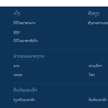
ເບິ່ງ
ຟັງສຽງ
ວີດີໂອພາສາລາວ
ຟັງລາຍການຂອງ
ຢູທູບ
ວີດີໂອພາສາອັງກິດ
ຂ່າວແລະລາຍງານ
ລາວ
ອາເມຣິກາ
ເອເຊຍ
ໂລກ
ຕິດຕໍ່ພວກເຮົາ
ກ່ຽວກັບພວກເຮົາ
ຕິດຕໍ່ພວກເຮົາ