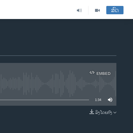
ສົດ
EMBED
ble
1:34
ລິງໂດຍກົງ
EMBED