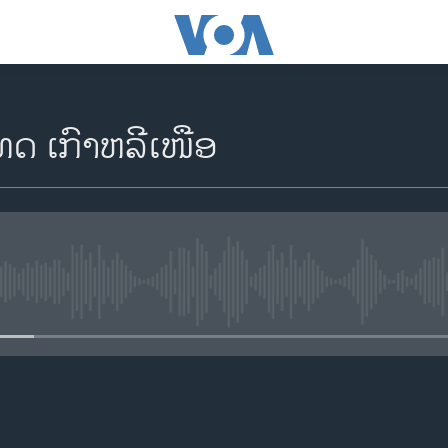
ທດ ເກົາຫລີເໜືອ
No media source currently availa