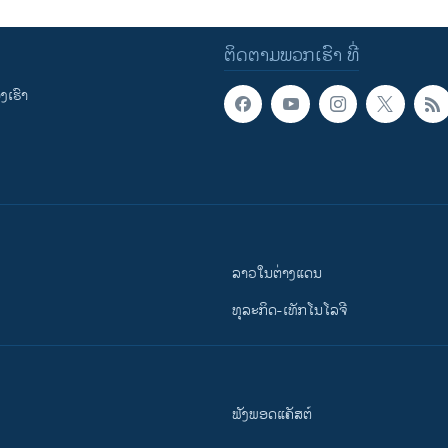
ຕິດຕາມພວກເຮົາ ທີ່
ເຮົາ
ລາວໃນຕ່າງແດນ
ທຸລະກິດ-ເທັກໂນໂລຈີ
ຟັງພອດແຄັສຕ໌