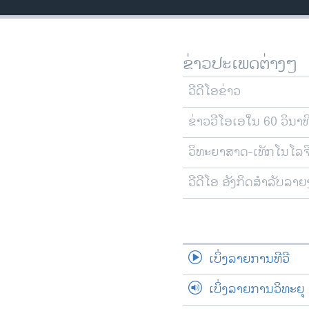
ວິທະຍາສາດ-ເທັກໂນໂລຈີ
ທຸລະກິດ
ຂ່າວປະເພດຕ່າງໆ
ພາສາອັງກິດ
ວີດີໂອ
ວີດີໂອຂ່າວ
ສຽງ
ຂ່າວວີໂອເອໃນ 60 ວິນາທ
ລາຍການກະຈາຍສຽງ
ວິທະຍາສາດ-ເທັກໂນໂລຈ
ລາຍງານ
ວີດີໂອ ອັງກິດສຳລັບລາ
ເບິ່ງລາຍການທີວີ
ເບິ່ງລາຍການວິທະຍຸ