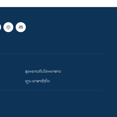
ສຸຂະພາບກັບວິທະຍາສາດ
ຮຽນ-ພາສາອັງກິດ