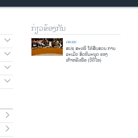
ກ່ຽວຂ້ອງກັນ
ເອເຊຍ
ສປຊ ສະເໜີ ໃຫ້ສືບສວນ ການ
ລະເມີດ ສິດທິມະນຸດ ຂອງ
ເກົາຫລີເໜືອ (ວີດີໂອ)