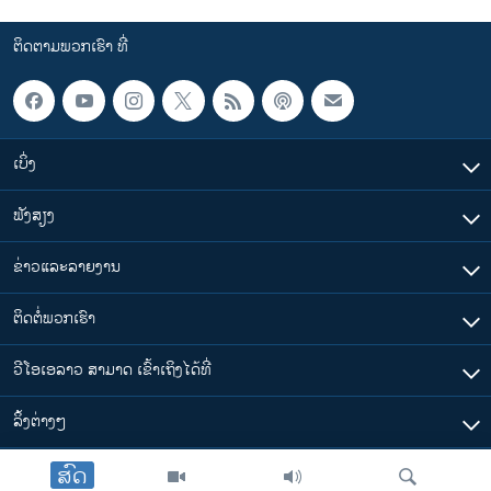
ຕິດຕາມພວກເຮົາ ທີ່
ເບິ່ງ
ຟັງສຽງ
ຂ່າວແລະລາຍງານ
ຕິດຕໍ່ພວກເຮົາ
ວີໂອເອລາວ ສາມາດ ເຂົ້າເຖິງໄດ້ທີ່
​ລິ້ງ​ຕ່າງໆ
ສົດ
ຕາມເວລາໃນລາວ