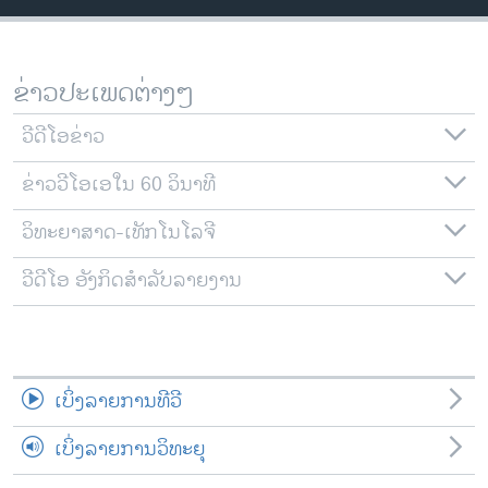
ວິທະຍາສາດ-ເທັກໂນໂລຈີ
ທຸລະກິດ
ຂ່າວປະເພດຕ່າງໆ
ພາສາອັງກິດ
ວີດີໂອ
ວີດີໂອຂ່າວ
ສຽງ
ຂ່າວວີໂອເອໃນ 60 ວິນາທີ
ລາຍການກະຈາຍສຽງ
ວິທະຍາສາດ-ເທັກໂນໂລຈີ
ຕິດຕາມພວກເຮົາ ທີ່
ລາຍງານ
ວີດີໂອ ອັງກິດສຳລັບລາຍງານ
ພາສາຕ່າງໆ
ເບິ່ງລາຍການທີວີ
ເບິ່ງລາຍການວິທະຍຸ