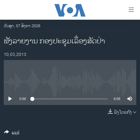
ລິ້ງ
ສຳຫລັບ
ເຂົ້າ
ວັນສຸກ, 07 ສິງຫາ 2026
ຫາ
ໂຮມເພຈ
ຟັງລາຍງານ ກອງປະຊຸມເລຶ່ອງສັດປ່າ
ຂ້າມ
ລາວ
ຂ້າມ
10,03,2013
ອາເມຣິກາ
ຂ້າມ
ໄປ
ການເລືອກຕັ້ງ ປະທານາທີບໍດີ ສະຫະລັດ 2024
ຫາ
ຂ່າວ​ຈີນ
ຊອກ
No media source currently available
ຄົ້ນ
ໂລກ
ເອເຊຍ
0:00
6:05
ອິດສະຫຼະພາບດ້ານການຂ່າວ
ລິງໂດຍກົງ
ຊີວິດຊາວລາວ
ແຊຣ໌
ຊຸມຊົນຊາວລາວ