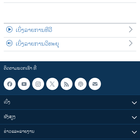
ເບິ່ງລາຍການທີວີ
ເບິ່ງລາຍການວິທະຍຸ
ຕິດຕາມພວກເຮົາ ທີ່
ເບິ່ງ
ຟັງສຽງ
ຂ່າວແລະລາຍງານ