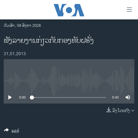
ລິ້ງ
ສຳຫລັບ
ເຂົ້າ
ວັນເສົາ, 08 ສິງຫາ 2026
ຫາ
ໂຮມເພຈ
ຟັງລາຍງານກ່ຽວກັບກອງທັບຝຣັ່ງ
ຂ້າມ
ລາວ
ຂ້າມ
31,01,2013
ອາເມຣິກາ
ຂ້າມ
ໄປ
ການເລືອກຕັ້ງ ປະທານາທີບໍດີ ສະຫະລັດ 2024
ຫາ
ຂ່າວ​ຈີນ
ຊອກ
No media source currently available
ຄົ້ນ
ໂລກ
ເອເຊຍ
0:00
5:43
ອິດສະຫຼະພາບດ້ານການຂ່າວ
ລິງໂດຍກົງ
ຊີວິດຊາວລາວ
ແຊຣ໌
ຊຸມຊົນຊາວລາວ