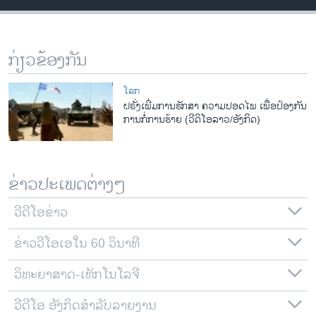
ວິທະຍາສາດ-ເທັກໂນໂລຈີ
ທຸລະກິດ
ກ່ຽວຂ້ອງກັນ
ພາສາອັງກິດ
ວີດີໂອ
ໂລກ
ຝຣັ່ງເພີ່ມການຮັກສາ ຄວາມປອດໄພ ເພື່ອປ້ອງກັນ
ສຽງ
ການກໍ່ການຮ້າຍ (ວີດິໂອລາວ/ອັງກິດ)
ລາຍການກະຈາຍສຽງ
ຕິດຕາມພວກເຮົາ ທີ່
ລາຍງານ
ຂ່າວປະເພດຕ່າງໆ
ວີດີໂອຂ່າວ
ພາສາຕ່າງໆ
ຂ່າວວີໂອເອໃນ 60 ວິນາທີ
ວິທະຍາສາດ-ເທັກໂນໂລຈີ
ວີດີໂອ ອັງກິດສຳລັບລາຍງານ