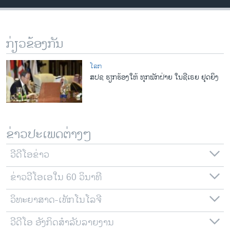
ວິທະຍາສາດ-ເທັກໂນໂລຈີ
ທຸລະກິດ
ກ່ຽວຂ້ອງກັນ
ພາສາອັງກິດ
ວີດີໂອ
ໂລກ
ສປຊ ຮຽກຮ້ອງໃຫ້ ທຸກພັກຝ່າຍ ໃນຊີເຣຍ ຢຸດຍິງ
ສຽງ
ລາຍການກະຈາຍສຽງ
ຕິດຕາມພວກເຮົາ ທີ່
ລາຍງານ
ຂ່າວປະເພດຕ່າງໆ
ວີດີໂອຂ່າວ
ພາສາຕ່າງໆ
ຂ່າວວີໂອເອໃນ 60 ວິນາທີ
ວິທະຍາສາດ-ເທັກໂນໂລຈີ
ວີດີໂອ ອັງກິດສຳລັບລາຍງານ