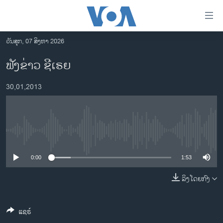
ລິ້ງ
ສຳຫລັບ
ເຂົ້າ
ວັນສຸກ, 07 ສິງຫາ 2026
ຫາ
ໂຮມເພຈ
ຟັງຂ່າວ ຊີເຣຍ
ຂ້າມ
ລາວ
ຂ້າມ
30,01,2013
ອາເມຣິກາ
ຂ້າມ
ໄປ
ການເລືອກຕັ້ງ ປະທານາທີບໍດີ ສະຫະລັດ 2024
ຫາ
ຂ່າວ​ຈີນ
ຊອກ
No media source currently available
ຄົ້ນ
ໂລກ
ເອເຊຍ
0:00
1:53
ອິດສະຫຼະພາບດ້ານການຂ່າວ
ລິງໂດຍກົງ
ຊີວິດຊາວລາວ
ແຊຣ໌
ຊຸມຊົນຊາວລາວ