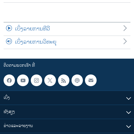
ເບິ່ງລາຍການທີວີ
ເບິ່ງລາຍການວິທະຍຸ
ຕິດຕາມພວກເຮົາ ທີ່
ເບິ່ງ
ຟັງສຽງ
ຂ່າວແລະລາຍງານ