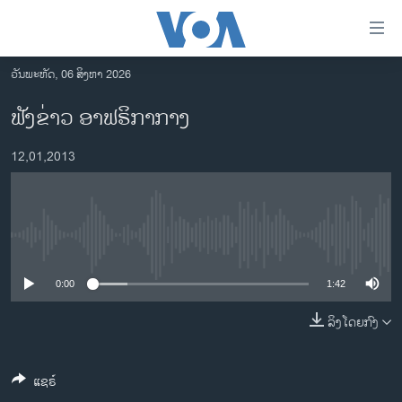
ລິ້ງ
ສຳຫລັບ
ເຂົ້າ
ວັນພະຫັດ, 06 ສິງຫາ 2026
ຫາ
ໂຮມເພຈ
ຟັງຂ່າວ ອາຟຣິກາກາງ
ຂ້າມ
ລາວ
ຂ້າມ
12,01,2013
ອາເມຣິກາ
ຂ້າມ
ໄປ
ການເລືອກຕັ້ງ ປະທານາທີບໍດີ ສະຫະລັດ 2024
ຫາ
ຂ່າວ​ຈີນ
ຊອກ
No media source currently available
ຄົ້ນ
ໂລກ
ເອເຊຍ
0:00
1:42
ອິດສະຫຼະພາບດ້ານການຂ່າວ
ລິງໂດຍກົງ
ຊີວິດຊາວລາວ
ແຊຣ໌
ຊຸມຊົນຊາວລາວ