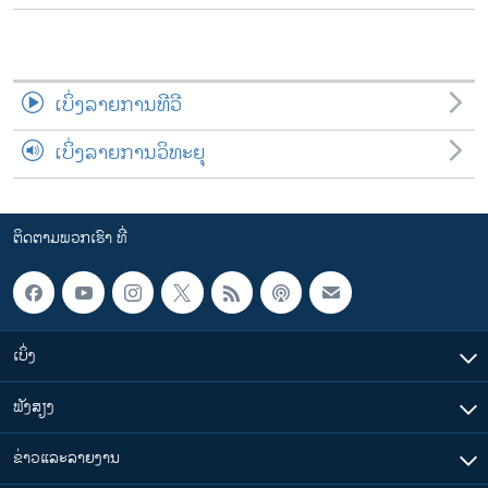
ເບິ່ງລາຍການທີວີ
ເບິ່ງລາຍການວິທະຍຸ
ຕິດຕາມພວກເຮົາ ທີ່
ເບິ່ງ
ຟັງສຽງ
ຂ່າວແລະລາຍງານ