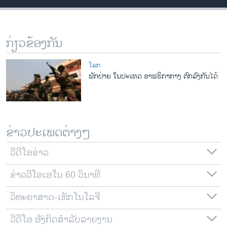
ວິທະຍາສາດ-ເທັກໂນໂລຈີ
ທຸລະກິດ
ກ່ຽວຂ້ອງກັນ
ພາສາອັງກິດ
ວີດີໂອ
ໂລກ
ພັກຝ່າຍ ໃນປະເທດ ອາຟຣິກາກາງ ຕົກລົງກັນໄດ້
ສຽງ
ລາຍການກະຈາຍສຽງ
ຕິດຕາມພວກເຮົາ ທີ່
ລາຍງານ
ຂ່າວປະເພດຕ່າງໆ
ວີດີໂອຂ່າວ
ພາສາຕ່າງໆ
ຂ່າວວີໂອເອໃນ 60 ວິນາທີ
ວິທະຍາສາດ-ເທັກໂນໂລຈີ
ວີດີໂອ ອັງກິດສຳລັບລາຍງານ