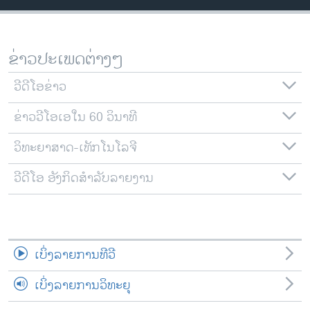
ວິທະຍາສາດ-ເທັກໂນໂລຈີ
ທຸລະກິດ
ຂ່າວປະເພດຕ່າງໆ
ພາສາອັງກິດ
ວີດີໂອ
ວີດີໂອຂ່າວ
ສຽງ
ຂ່າວວີໂອເອໃນ 60 ວິນາທີ
ລາຍການກະຈາຍສຽງ
ວິທະຍາສາດ-ເທັກໂນໂລຈີ
ຕິດຕາມພວກເຮົາ ທີ່
ລາຍງານ
ວີດີໂອ ອັງກິດສຳລັບລາຍງານ
ພາສາຕ່າງໆ
ເບິ່ງລາຍການທີວີ
ເບິ່ງລາຍການວິທະຍຸ