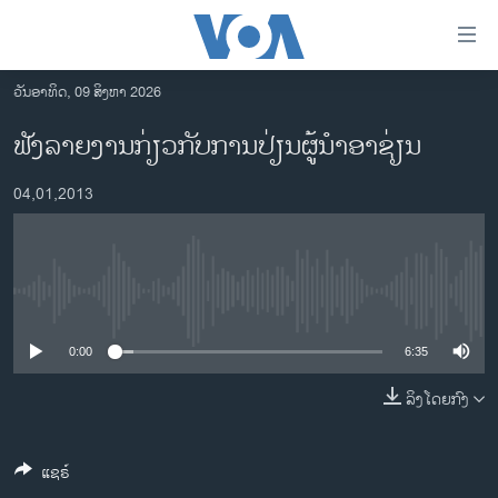
ລິ້ງ
ສຳຫລັບ
ເຂົ້າ
ວັນອາທິດ, 09 ສິງຫາ 2026
ຫາ
ໂຮມເພຈ
ຟັງລາຍງານກ່ຽວກັບການປ່ຽນຜູ້ນໍາອາຊ່ຽນ
ຂ້າມ
ລາວ
ຂ້າມ
04,01,2013
ອາເມຣິກາ
ຂ້າມ
ໄປ
ການເລືອກຕັ້ງ ປະທານາທີບໍດີ ສະຫະລັດ 2024
ຫາ
ຂ່າວ​ຈີນ
ຊອກ
No media source currently available
ຄົ້ນ
ໂລກ
ເອເຊຍ
0:00
6:35
ອິດສະຫຼະພາບດ້ານການຂ່າວ
ລິງໂດຍກົງ
ຊີວິດຊາວລາວ
ແຊຣ໌
ຊຸມຊົນຊາວລາວ