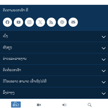
ຕິດຕາມພວກເຮົາ ທີ່
ເບິ່ງ
ຟັງສຽງ
ຂ່າວແລະລາຍງານ
ຕິດຕໍ່ພວກເຮົາ
ວີໂອເອລາວ ສາມາດ ເຂົ້າເຖິງໄດ້ທີ່
​ລິ້ງ​ຕ່າງໆ
ສົດ
ຕາມເວລາໃນລາວ