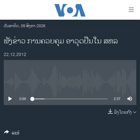
ລິ້ງ
ສຳຫລັບ
ເຂົ້າ
ວັນອາທິດ, 09 ສິງຫາ 2026
ຫາ
ໂຮມເພຈ
ຟັງຂ່າວ ການຄວບຄຸມ ອາວຸດປືນໃນ ສຫລ
ຂ້າມ
ລາວ
ຂ້າມ
22,12,2012
ອາເມຣິກາ
ຂ້າມ
ໄປ
ການເລືອກຕັ້ງ ປະທານາທີບໍດີ ສະຫະລັດ 2024
ຫາ
ຂ່າວ​ຈີນ
ຊອກ
No media source currently available
ຄົ້ນ
ໂລກ
ເອເຊຍ
0:00
2:37
ອິດສະຫຼະພາບດ້ານການຂ່າວ
ລິງໂດຍກົງ
ຊີວິດຊາວລາວ
ແຊຣ໌
ຊຸມຊົນຊາວລາວ