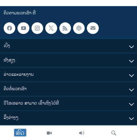
ຕິດຕາມພວກເຮົາ ທີ່
ເບິ່ງ
ຟັງສຽງ
ຂ່າວແລະລາຍງານ
ຕິດຕໍ່ພວກເຮົາ
ວີໂອເອລາວ ສາມາດ ເຂົ້າເຖິງໄດ້ທີ່
​ລິ້ງ​ຕ່າງໆ
ສົດ
ຕາມເວລາໃນລາວ