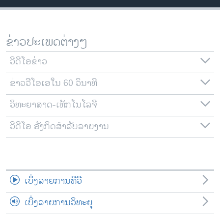
ວິທະຍາສາດ-ເທັກໂນໂລຈີ
ທຸລະກິດ
ຂ່າວປະເພດຕ່າງໆ
ພາສາອັງກິດ
ວີດີໂອ
ວີດີໂອຂ່າວ
ສຽງ
ຂ່າວວີໂອເອໃນ 60 ວິນາທີ
ລາຍການກະຈາຍສຽງ
ວິທະຍາສາດ-ເທັກໂນໂລຈີ
ຕິດຕາມພວກເຮົາ ທີ່
ລາຍງານ
ວີດີໂອ ອັງກິດສຳລັບລາຍງານ
ພາສາຕ່າງໆ
ເບິ່ງລາຍການທີວີ
ເບິ່ງລາຍການວິທະຍຸ