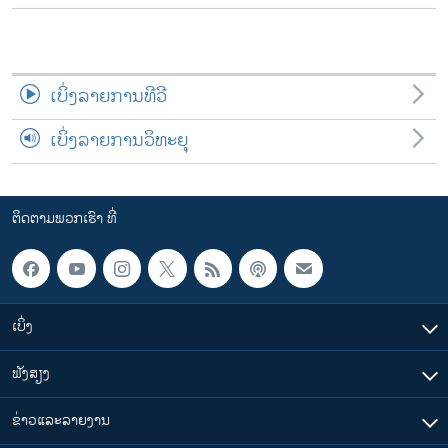
ເບິ່ງລາຍການທີວີ
ເບິ່ງລາຍການວິທະຍຸ
ຕິດຕາມພວກເຮົາ ທີ່
ເບິ່ງ
ຟັງສຽງ
ຂ່າວແລະລາຍງານ