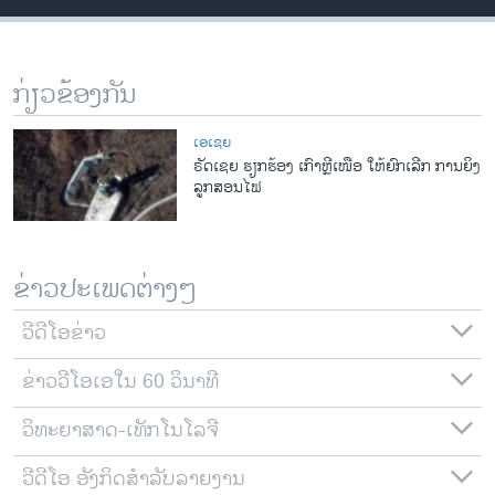
ວິທະຍາສາດ-ເທັກໂນໂລຈີ
ທຸລະກິດ
ກ່ຽວຂ້ອງກັນ
ພາສາອັງກິດ
ວີດີໂອ
ເອເຊຍ
ຣັດເຊຍ ຮຽກຮ້ອງ ເກົາຫຼີເໜືອ ໃຫ້ຍົກເລີກ ການຍິງ
ສຽງ
ລູກສອນໄຟ
ລາຍການກະຈາຍສຽງ
ຕິດຕາມພວກເຮົາ ທີ່
ລາຍງານ
ຂ່າວປະເພດຕ່າງໆ
ວີດີໂອຂ່າວ
ພາສາຕ່າງໆ
ຂ່າວວີໂອເອໃນ 60 ວິນາທີ
ວິທະຍາສາດ-ເທັກໂນໂລຈີ
ວີດີໂອ ອັງກິດສຳລັບລາຍງານ