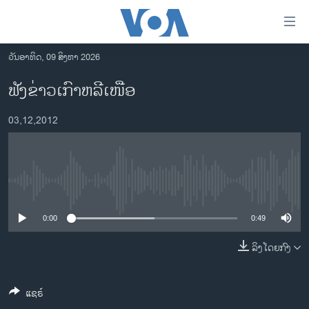
ລິ້ງ
ສຳຫລັບ
ເຂົ້າ
ວັນອາທິດ, 09 ສິງຫາ 2026
ຫາ
ໂຮມເພຈ
ຟັງຂ່າວເກົາຫລີເໜືອ
ຂ້າມ
ລາວ
ຂ້າມ
03,12,2012
ອາເມຣິກາ
ຂ້າມ
ໄປ
ການເລືອກຕັ້ງ ປະທານາທີບໍດີ ສະຫະລັດ 2024
ຫາ
ຂ່າວ​ຈີນ
ຊອກ
No media source currently available
ຄົ້ນ
ໂລກ
ເອເຊຍ
0:00
0:49
ອິດສະຫຼະພາບດ້ານການຂ່າວ
ລິງໂດຍກົງ
ຊີວິດຊາວລາວ
ແຊຣ໌
ຊຸມຊົນຊາວລາວ