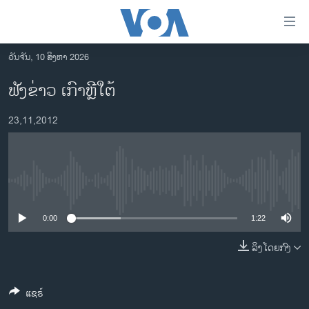
ລິ້ງ
ສຳຫລັບ
ເຂົ້າ
ວັນຈັນ, 10 ສິງຫາ 2026
ຫາ
ໂຮມເພຈ
ຟັງຂ່າວ ເກົາຫຼີໃຕ້
ຂ້າມ
ລາວ
ຂ້າມ
23,11,2012
ອາເມຣິກາ
ຂ້າມ
ໄປ
ການເລືອກຕັ້ງ ປະທານາທີບໍດີ ສະຫະລັດ 2024
ຫາ
ຂ່າວ​ຈີນ
ຊອກ
No media source currently available
ຄົ້ນ
ໂລກ
ເອເຊຍ
0:00
1:22
ອິດສະຫຼະພາບດ້ານການຂ່າວ
ລິງໂດຍກົງ
ຊີວິດຊາວລາວ
ແຊຣ໌
ຊຸມຊົນຊາວລາວ