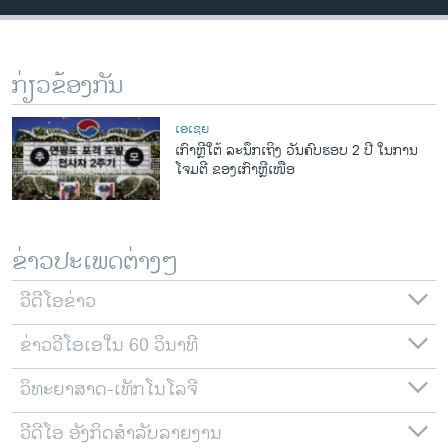
ວິທະຍາສາດ-ເທັກໂນໂລຈີ
ທຸລະກິດ
ກ່ຽວຂ້ອງກັນ
ພາສາອັງກິດ
ວີດີໂອ
ເອເຊຍ
ເກົາຫຼີໃຕ້ ລະນຶກເຖິງ ວັນຄົບຮອບ 2 ປີ ໃນການ
ສຽງ
ໂຈມຕີ ຂອງເກົາຫຼີເໜືອ
ລາຍການກະຈາຍສຽງ
ຕິດຕາມພວກເຮົາ ທີ່
ລາຍງານ
ຂ່າວປະເພດຕ່າງໆ
ວີດີໂອຂ່າວ
ພາສາຕ່າງໆ
ຂ່າວວີໂອເອໃນ 60 ວິນາທີ
ວິທະຍາສາດ-ເທັກໂນໂລຈີ
ວີດີໂອ ອັງກິດສຳລັບລາຍງານ