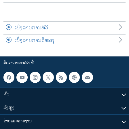
ເບິ່ງລາຍການທີວີ
ເບິ່ງລາຍການວິທະຍຸ
ຕິດຕາມພວກເຮົາ ທີ່
ເບິ່ງ
ຟັງສຽງ
ຂ່າວແລະລາຍງານ