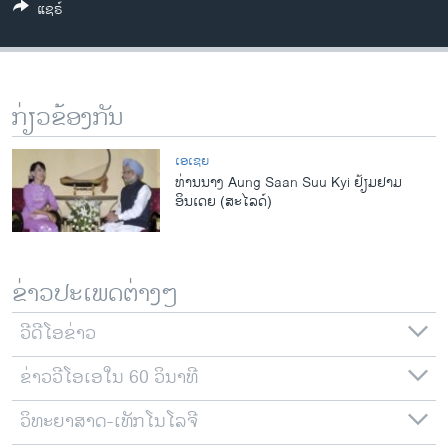
ແຊຣ໌
ວິທະຍາສາດ-ເທັກໂນໂລຈີ
ທຸລະກິດ
ພາສາອັງກິດ
ກ່ຽວຂ້ອງກັນ
ວີດີໂອ
ສຽງ
ເອເຊຍ
ທ່ານນາງ Aung Saan Suu Kyi ຢ້ຽມຢາມ
ລາຍການກະຈາຍສຽງ
ອິນເດຍ (ສະໄລດ໌)
ຕິດຕາມພວກເຮົາ ທີ່
ລາຍງານ
ຂ່າວປະເພດຕ່າງໆ
ພາສາຕ່າງໆ
ວີດີໂອຂ່າວ
ຂ່າວວີໂອເອໃນ 60 ວິນາທີ
ວິທະຍາສາດ-ເທັກໂນໂລຈີ