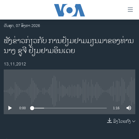
ລິ້ງ
ສຳຫລັບ
ເຂົ້າ
ວັນສຸກ, 07 ສິງຫາ 2026
ຫາ
ໂຮມເພຈ
ຟັງຂ່າວກ່ຽວກັບ ການຢ້ຽມຢາມມຽນມາຂອງທ່ານ
ຂ້າມ
ລາວ
ນາງ ຊູຈີ ຢ້ຽມຢາມອິນເດຍ
ຂ້າມ
ອາເມຣິກາ
ຂ້າມ
13,11,2012
ໄປ
ການເລືອກຕັ້ງ ປະທານາທີບໍດີ ສະຫະລັດ 2024
ຫາ
ຂ່າວ​ຈີນ
ຊອກ
ຄົ້ນ
ໂລກ
No media source currently available
ເອເຊຍ
0:00
1:16
ອິດສະຫຼະພາບດ້ານການຂ່າວ
ຊີວິດຊາວລາວ
ລິງໂດຍກົງ
ຊຸມຊົນຊາວລາວ