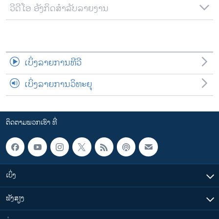
ວີດີໂອ ອັງກິດສຳລັບລາຍງານ
ເບິ່ງລາຍການທີວີ
ເບິ່ງລາຍການວິທະຍຸ
ຕິດຕາມພວກເຮົາ ທີ່
ເບິ່ງ
ຟັງສຽງ