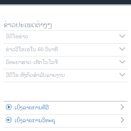
ວິທະຍາສາດ-ເທັກໂນໂລຈີ
ທຸລະກິດ
ຂ່າວປະເພດຕ່າງໆ
ພາສາອັງກິດ
ວີດີໂອ
ວີດີໂອຂ່າວ
ສຽງ
ຂ່າວວີໂອເອໃນ 60 ວິນາທີ
ລາຍການກະຈາຍສຽງ
ວິທະຍາສາດ-ເທັກໂນໂລຈີ
ຕິດຕາມພວກເຮົາ ທີ່
ລາຍງານ
ວີດີໂອ ອັງກິດສຳລັບລາຍງານ
ພາສາຕ່າງໆ
ເບິ່ງລາຍການທີວີ
ເບິ່ງລາຍການວິທະຍຸ