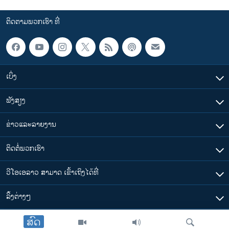
ຕິດຕາມພວກເຮົາ ທີ່
ເບິ່ງ
ຟັງສຽງ
ຂ່າວແລະລາຍງານ
ຕິດຕໍ່ພວກເຮົາ
ວີໂອເອລາວ ສາມາດ ເຂົ້າເຖິງໄດ້ທີ່
​ລິ້ງ​ຕ່າງໆ
ສົດ
ຕາມເວລາໃນລາວ