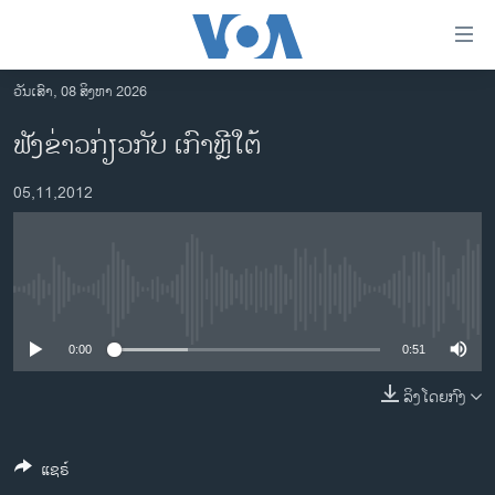
ລິ້ງ
ສຳຫລັບ
ເຂົ້າ
ວັນເສົາ, 08 ສິງຫາ 2026
ຫາ
ໂຮມເພຈ
ຟັງຂ່າວກ່ຽວກັບ ເກົາຫຼີໃຕ້
ຂ້າມ
ລາວ
ຂ້າມ
05,11,2012
ອາເມຣິກາ
ຂ້າມ
ໄປ
ການເລືອກຕັ້ງ ປະທານາທີບໍດີ ສະຫະລັດ 2024
ຫາ
ຂ່າວ​ຈີນ
ຊອກ
No media source currently available
ຄົ້ນ
ໂລກ
ເອເຊຍ
0:00
0:51
ອິດສະຫຼະພາບດ້ານການຂ່າວ
ລິງໂດຍກົງ
ຊີວິດຊາວລາວ
ແຊຣ໌
ຊຸມຊົນຊາວລາວ