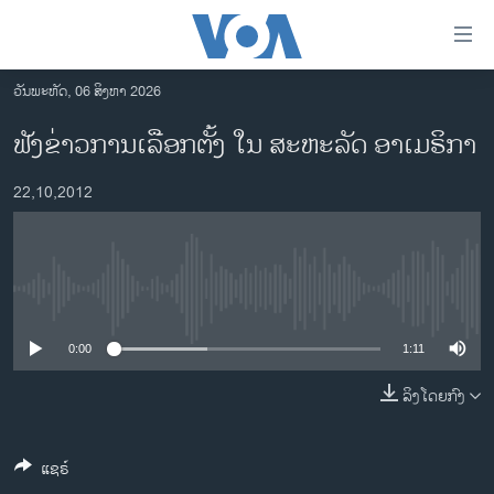
ລິ້ງ
ສຳຫລັບ
ເຂົ້າ
ວັນພະຫັດ, 06 ສິງຫາ 2026
ຫາ
ໂຮມເພຈ
ຟັງຂ່າວການເລືອກຕັ້ງ ໃນ ສະຫະລັດ ອາເມຣິກາ
ຂ້າມ
ລາວ
ຂ້າມ
22,10,2012
ອາເມຣິກາ
ຂ້າມ
ໄປ
ການເລືອກຕັ້ງ ປະທານາທີບໍດີ ສະຫະລັດ 2024
ຫາ
ຂ່າວ​ຈີນ
ຊອກ
No media source currently available
ຄົ້ນ
ໂລກ
ເອເຊຍ
0:00
1:11
ອິດສະຫຼະພາບດ້ານການຂ່າວ
ລິງໂດຍກົງ
ຊີວິດຊາວລາວ
ແຊຣ໌
ຊຸມຊົນຊາວລາວ