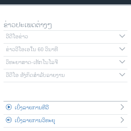
ວິທະຍາສາດ-ເທັກໂນໂລຈີ
ທຸລະກິດ
ຂ່າວປະເພດຕ່າງໆ
ພາສາອັງກິດ
ວີດີໂອ
ວີດີໂອຂ່າວ
ສຽງ
ຂ່າວວີໂອເອໃນ 60 ວິນາທີ
ລາຍການກະຈາຍສຽງ
ວິທະຍາສາດ-ເທັກໂນໂລຈີ
ຕິດຕາມພວກເຮົາ ທີ່
ລາຍງານ
ວີດີໂອ ອັງກິດສຳລັບລາຍງານ
ພາສາຕ່າງໆ
ເບິ່ງລາຍການທີວີ
ເບິ່ງລາຍການວິທະຍຸ