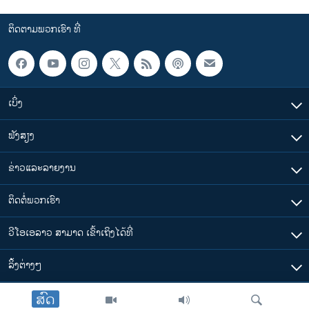
ຕິດຕາມພວກເຮົາ ທີ່
ເບິ່ງ
ຟັງສຽງ
ຂ່າວແລະລາຍງານ
ຕິດຕໍ່ພວກເຮົາ
ວີໂອເອລາວ ສາມາດ ເຂົ້າເຖິງໄດ້ທີ່
​ລິ້ງ​ຕ່າງໆ
ສົດ
ຕາມເວລາໃນລາວ