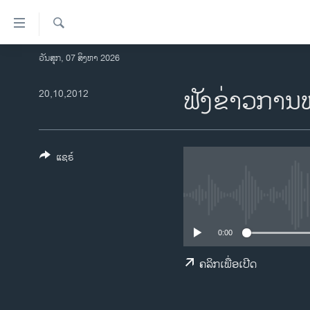
ລິ້ງ
ສຳຫລັບ
ເຂົ້າ
ຄົ້ນຫາ
ວັນສຸກ, 07 ສິງຫາ 2026
ໂຮມເພຈ
ຫາ
ລາວ
ຟັງຂ່າວກາ
20,10,2012
ຂ້າມ
ຂ້າມ
ອາເມຣິກາ
ຂ້າມ
ການເລືອກຕັ້ງ ປະທານາທີບໍດີ ສະຫະລັດ
ໄປ
2024
ແຊຣ໌
ຫາ
ຂ່າວ​ຈີນ
ຊອກ
ຄົ້ນ
ໂລກ
ເອເຊຍ
0:00
ອິດສະຫຼະພາບດ້ານການຂ່າວ
ຄລິກເພື່ອເປີດ
ຊີວິດຊາວລາວ
ຊຸມຊົນຊາວລາວ