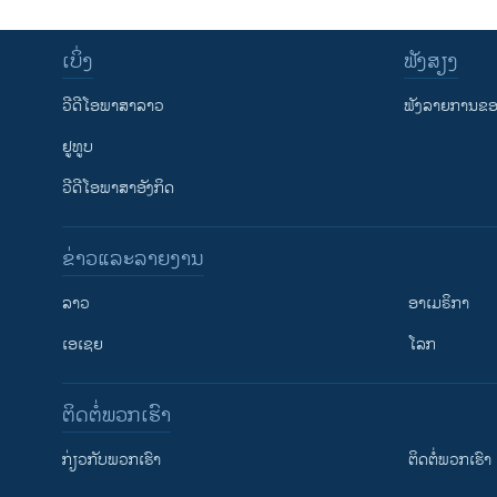
ເບິ່ງ
ຟັງສຽງ
ວີດີໂອພາສາລາວ
ຟັງລາຍການຂອງ
ຢູທູບ
ວີດີໂອພາສາອັງກິດ
ຂ່າວແລະລາຍງານ
ລາວ
ອາເມຣິກາ
ເອເຊຍ
ໂລກ
ຕິດຕໍ່ພວກເຮົາ
ກ່ຽວກັບພວກເຮົາ
ຕິດຕໍ່ພວກເຮົາ