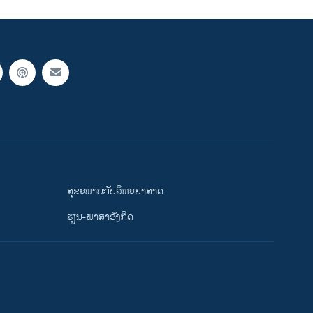
ສຸຂະພາບກັບວິທະຍາສາດ
ຮຽນ-ພາສາອັງກິດ