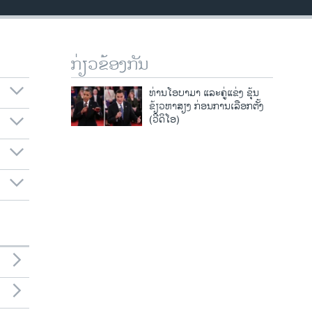
ກ່ຽວຂ້ອງກັນ
ທ່ານໂອບາມາ ແລະຄູ່ແຂ່ງ ຂຸ້ນ
ຂ້ຽວຫາສຽງ ກ່ອນການເລືອກຕັ້ງ
(ວີດິໂອ)