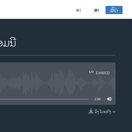
ສົດ
ມນີ
EMBED
ble
1:06
ລິງໂດຍກົງ
EMBED