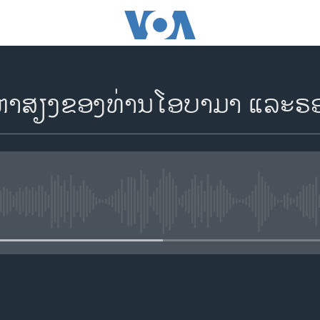
ນຫາສຽງຂອງທ່ານໂອບາມາ ແລະຣອ
No media source currently availa