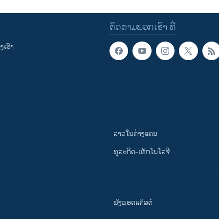
ຕິດຕາມພວກເຮົາ ທີ່
ເຮົາ
ລາວໃນຕ່າງແດນ
ທຸລະກິດ-ເທັກໂນໂລຈີ
ຟັງພອດແຄັສຕ໌