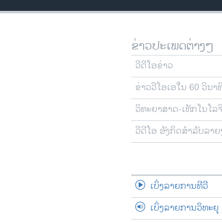
ວິທະຍາສາດ-ເທັກໂນໂລຈີ
ທຸລະກິດ
ຂ່າວປະເພດຕ່າງໆ
ພາສາອັງກິດ
ວີດີໂອ
ວີດີໂອຂ່າວ
ສຽງ
ຂ່າວວີໂອເອໃນ 60 ວິນາທ
ລາຍການກະຈາຍສຽງ
ວິທະຍາສາດ-ເທັກໂນໂລຈ
ລາຍງານ
ວີດີໂອ ອັງກິດສຳລັບລາ
ເບິ່ງລາຍການທີວີ
ເບິ່ງລາຍການວິທະຍຸ