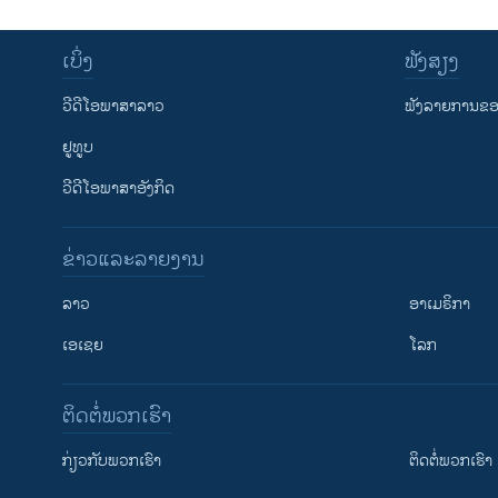
ເບິ່ງ
ຟັງສຽງ
ວີດີໂອພາສາລາວ
ຟັງລາຍການຂອງ
ຢູທູບ
ວີດີໂອພາສາອັງກິດ
ຂ່າວແລະລາຍງານ
ລາວ
ອາເມຣິກາ
ເອເຊຍ
ໂລກ
ຕິດຕໍ່ພວກເຮົາ
ກ່ຽວກັບພວກເຮົາ
ຕິດຕໍ່ພວກເຮົາ