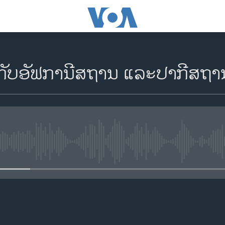
ຽວກັບອັຟການີສຖານ ແລະປາກີສຖາ
No media source currently availa