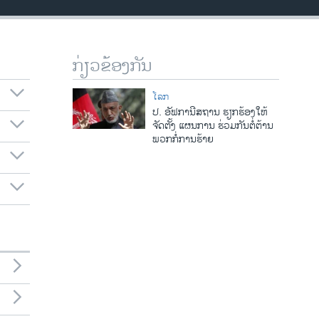
ກ່ຽວຂ້ອງກັນ
ໂລກ
ປ. ອັຟການີສຖານ ຮຽກຮ້ອງໃຫ້
ຈັດຕັ້ງ ແຜນການ ຮ່ວມກັນຕໍ່ຕ້ານ
ພວກກໍ່ການຮ້າຍ