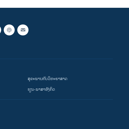
ສຸຂະພາບກັບວິທະຍາສາດ
ຮຽນ-ພາສາອັງກິດ