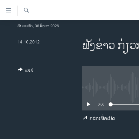
ລິ້ງ
ສຳຫລັບ
ເຂົ້າ
ຄົ້ນຫາ
ວັນພະຫັດ, 06 ສິງຫາ 2026
ໂຮມເພຈ
ຫາ
ລາວ
ຟັງຂ່າວ ກ່
14,10,2012
ຂ້າມ
ຂ້າມ
ອາເມຣິກາ
ຂ້າມ
ການເລືອກຕັ້ງ ປະທານາທີບໍດີ ສະຫະລັດ
ໄປ
2024
ແຊຣ໌
ຫາ
ຂ່າວ​ຈີນ
ຊອກ
ຄົ້ນ
ໂລກ
ເອເຊຍ
0:00
ອິດສະຫຼະພາບດ້ານການຂ່າວ
ຄລິກເພື່ອເປີດ
ຊີວິດຊາວລາວ
ຊຸມຊົນຊາວລາວ