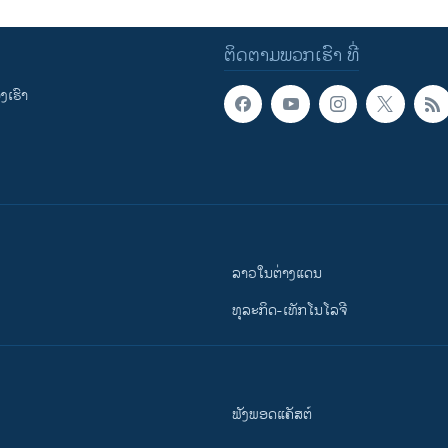
ຕິດຕາມພວກເຮົາ ທີ່
ເຮົາ
ລາວໃນຕ່າງແດນ
ທຸລະກິດ-ເທັກໂນໂລຈີ
ຟັງພອດແຄັສຕ໌