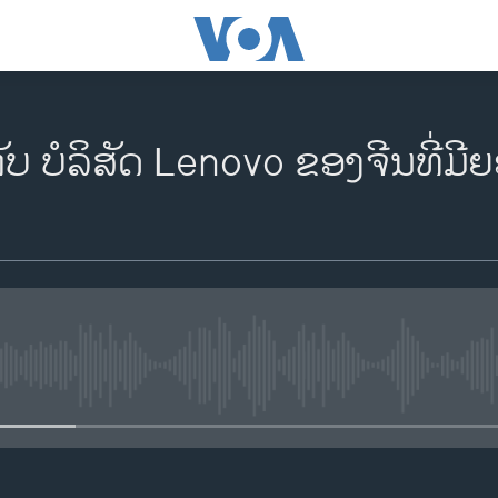
ກັບ ບໍລິສັດ Lenovo ຂອງຈີນທີ່ມ
No media source currently availa