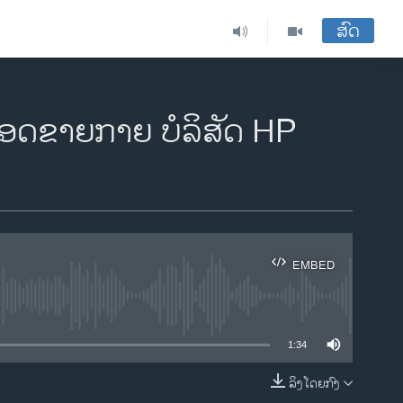
ສົດ
ີຍອດຂາຍກາຍ ບໍລິສັດ HP
EMBED
ble
1:34
ລິງໂດຍກົງ
EMBED