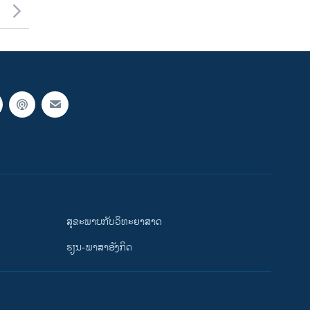
ສຸຂະພາບກັບວິທະຍາສາດ
ຮຽນ-ພາສາອັງກິດ