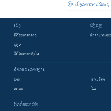
ເບິ່ງລາຍການວິທະຍຸ
ເບິ່ງ
ຟັງສຽງ
ວີດີໂອພາສາລາວ
ຟັງລາຍການຂອງ
ຢູທູບ
ວີດີໂອພາສາອັງກິດ
ຂ່າວແລະລາຍງານ
ລາວ
ອາເມຣິກາ
ເອເຊຍ
ໂລກ
ຕິດຕໍ່ພວກເຮົາ