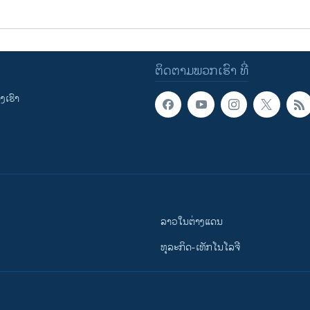
ຕິດຕາມພວກເຮົາ ທີ່
ເຮົາ
ລາວໃນຕ່າງແດນ
ທຸລະກິດ-ເທັກໂນໂລຈີ