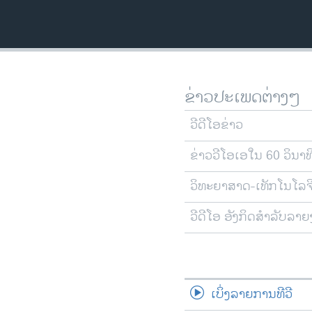
ວິທະຍາສາດ-ເທັກໂນໂລຈີ
ທຸລະກິດ
ພາສາອັງກິດ
ວີດີໂອ
ຂ່າວປະເພດຕ່າງໆ
ສຽງ
ວີດີໂອຂ່າວ
ລາຍການກະຈາຍສຽງ
ຂ່າວວີໂອເອໃນ 60 ວິນາທ
ລາຍງານ
ວິທະຍາສາດ-ເທັກໂນໂລຈ
ວີດີໂອ ອັງກິດສຳລັບລາ
ເບິ່ງລາຍການທີວີ