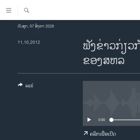
ລິ້ງ
ສຳຫລັບ
ເຂົ້າ
ຄົ້ນຫາ
ວັນສຸກ, 07 ສິງຫາ 2026
ໂຮມເພຈ
ຫາ
ລາວ
ຟັງຂ່າວກ່ຽວ
11,10,2012
ຂ້າມ
ຂ້າມ
ອາເມຣິກາ
ຂອງ​ສຫລ
ຂ້າມ
ການເລືອກຕັ້ງ ປະທານາທີບໍດີ ສະຫະລັດ
ໄປ
2024
ຫາ
ຂ່າວ​ຈີນ
ຊອກ
ແຊຣ໌
ຄົ້ນ
ໂລກ
ເອເຊຍ
ອິດສະຫຼະພາບດ້ານການຂ່າວ
0:00
ຊີວິດຊາວລາວ
ຄລິກເພື່ອເປີດ
ຊຸມຊົນຊາວລາວ