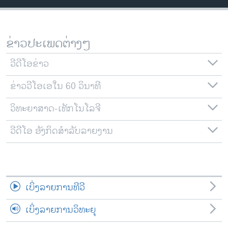
ວິທະຍາສາດ-ເທັກໂນໂລຈີ
ທຸລະກິດ
ຂ່າວປະເພດຕ່າງໆ
ພາສາອັງກິດ
ວີດີໂອ
ວີດີໂອຂ່າວ
ສຽງ
ຂ່າວວີໂອເອໃນ 60 ວິນາທີ
ລາຍການກະຈາຍສຽງ
ວິທະຍາສາດ-ເທັກໂນໂລຈີ
ຕິດຕາມພວກເຮົາ ທີ່
ລາຍງານ
ວີດີໂອ ອັງກິດສຳລັບລາຍງານ
ພາສາຕ່າງໆ
ເບິ່ງລາຍການທີວີ
ເບິ່ງລາຍການວິທະຍຸ