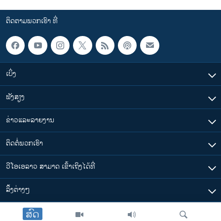
ຕິດຕາມພວກເຮົາ ທີ່
ເບິ່ງ
ຟັງສຽງ
ຂ່າວແລະລາຍງານ
ຕິດຕໍ່ພວກເຮົາ
ວີໂອເອລາວ ສາມາດ ເຂົ້າເຖິງໄດ້ທີ່
​ລິ້ງ​ຕ່າງໆ
ສົດ
ຕາມເວລາໃນລາວ