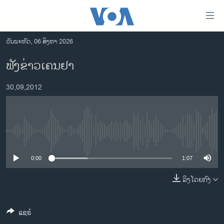
ລິ້ງ
ສຳຫລັບ
ເຂົ້າ
ວັນພະຫັດ, 06 ສິງຫາ 2026
ຫາ
ໂຮມເພຈ
ຟັງຂ່າວເຄນຢາ
ຂ້າມ
ລາວ
ຂ້າມ
30,09,2012
ອາເມຣິກາ
ຂ້າມ
ໄປ
ການເລືອກຕັ້ງ ປະທານາທີບໍດີ ສະຫະລັດ 2024
ຫາ
ຂ່າວ​ຈີນ
ຊອກ
No media source currently available
ຄົ້ນ
ໂລກ
ເອເຊຍ
0:00
1:07
ອິດສະຫຼະພາບດ້ານການຂ່າວ
ລິງໂດຍກົງ
ຊີວິດຊາວລາວ
ແຊຣ໌
ຊຸມຊົນຊາວລາວ