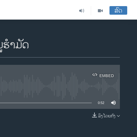
ສົດ
ຮໍາມັດ
EMBED
ble
0:52
ລິງໂດຍກົງ
EMBED