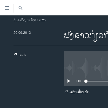
ລິ້ງ
ສຳຫລັບ
ເຂົ້າ
ຄົ້ນຫາ
ວັນອາທິດ, 09 ສິງຫາ 2026
ໂຮມເພຈ
ຫາ
ລາວ
ຟັງຂ່າວກ່ຽວ
20,09,2012
ຂ້າມ
ຂ້າມ
ອາເມຣິກາ
ຂ້າມ
ການເລືອກຕັ້ງ ປະທານາທີບໍດີ ສະຫະລັດ
ໄປ
2024
ແຊຣ໌
ຫາ
ຂ່າວ​ຈີນ
ຊອກ
ຄົ້ນ
ໂລກ
ເອເຊຍ
0:00
ອິດສະຫຼະພາບດ້ານການຂ່າວ
ຄລິກເພື່ອເປີດ
ຊີວິດຊາວລາວ
ຊຸມຊົນຊາວລາວ