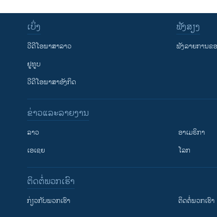
ເບິ່ງ
ຟັງສຽງ
ວີດີໂອພາສາລາວ
ຟັງລາຍການຂອງ
ຢູທູບ
ວີດີໂອພາສາອັງກິດ
ຂ່າວແລະລາຍງານ
ລາວ
ອາເມຣິກາ
ເອເຊຍ
ໂລກ
ຕິດຕໍ່ພວກເຮົາ
ກ່ຽວກັບພວກເຮົາ
ຕິດຕໍ່ພວກເຮົາ