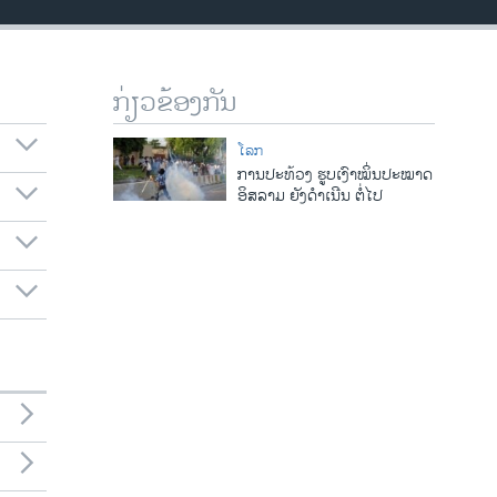
ກ່ຽວຂ້ອງກັນ
ໂລກ
ການປະທ້ວງ ຮູບເງົາໝິ່ນປະໝາດ
ອິສລາມ ຍັງດໍາເນີນ ຕໍ່ໄປ