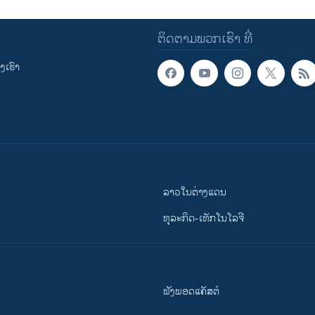
ຕິດຕາມພວກເຮົາ ທີ່
ເຮົາ
ລາວໃນຕ່າງແດນ
ທຸລະກິດ-ເທັກໂນໂລຈີ
ຟັງພອດແຄັສຕ໌