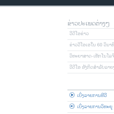
ວິທະຍາສາດ-ເທັກໂນໂລຈີ
ທຸລະກິດ
ຂ່າວປະເພດຕ່າງໆ
ພາສາອັງກິດ
ວີດີໂອ
ວີດີໂອຂ່າວ
ສຽງ
ຂ່າວວີໂອເອໃນ 60 ວິນາທ
ລາຍການກະຈາຍສຽງ
ວິທະຍາສາດ-ເທັກໂນໂລຈ
ລາຍງານ
ວີດີໂອ ອັງກິດສຳລັບລາ
ເບິ່ງລາຍການທີວີ
ເບິ່ງລາຍການວິທະຍຸ