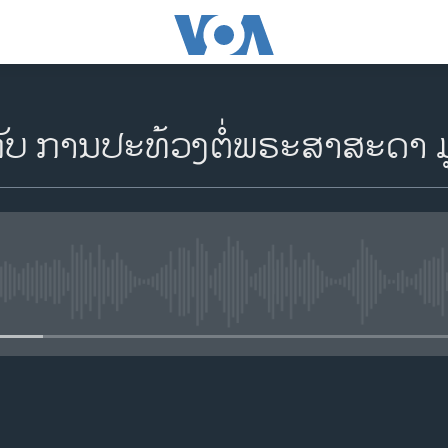
ກັບ ການປະທ້ວງຕໍ່ພຣະສາສະດາ ມູ
No media source currently availa