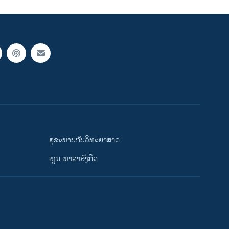
ສຸຂະພາບກັບວິທະຍາສາດ
ຮຽນ-ພາສາອັງກິດ