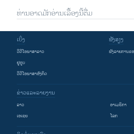
ທ່ານອາດມັກອ່ານເລື້ອງນີ້ຕື່ມ
ເບິ່ງ
ຟັງສຽງ
ວີດີໂອພາສາລາວ
ຟັງລາຍການຂອງ
ຢູທູບ
ວີດີໂອພາສາອັງກິດ
ຂ່າວແລະລາຍງານ
ລາວ
ອາເມຣິກາ
ເອເຊຍ
ໂລກ