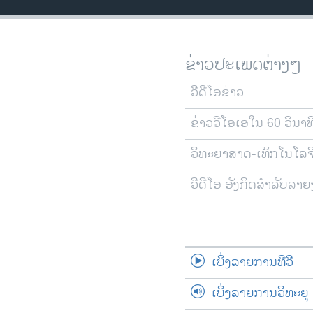
ວິທະຍາສາດ-ເທັກໂນໂລຈີ
ທຸລະກິດ
ຂ່າວປະເພດຕ່າງໆ
ພາສາອັງກິດ
ວີດີໂອ
ວີດີໂອຂ່າວ
ສຽງ
ຂ່າວວີໂອເອໃນ 60 ວິນາທ
ລາຍການກະຈາຍສຽງ
ວິທະຍາສາດ-ເທັກໂນໂລຈ
ລາຍງານ
ວີດີໂອ ອັງກິດສຳລັບລາ
ເບິ່ງລາຍການທີວີ
ເບິ່ງລາຍການວິທະຍຸ