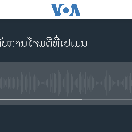
ກັບການໂຈມຕີທີ່ເຢເມນ
No media source currently availa