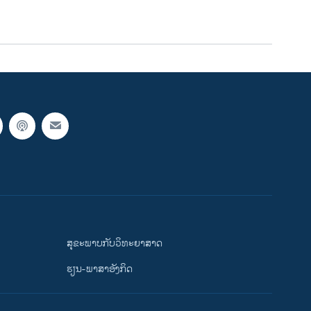
ສຸຂະພາບກັບວິທະຍາສາດ
ຮຽນ-ພາສາອັງກິດ