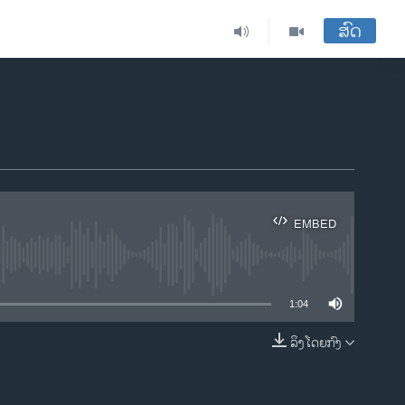
ສົດ
EMBED
ble
1:04
ລິງໂດຍກົງ
EMBED