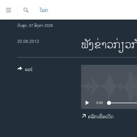
ລິ້ງ
ໂລກ
ສຳຫລັບ
ເຂົ້າ
ຄົ້ນຫາ
ວັນສຸກ, 07 ສິງຫາ 2026
ໂຮມເພຈ
ຫາ
ລາວ
ຟັງຂ່າວກ່ຽວ
20,08,2012
ຂ້າມ
ຂ້າມ
ອາເມຣິກາ
ຂ້າມ
ການເລືອກຕັ້ງ ປະທານາທີບໍດີ ສະຫະລັດ
ໄປ
2024
ແຊຣ໌
ຫາ
ຂ່າວ​ຈີນ
ຊອກ
ຄົ້ນ
ໂລກ
ເອເຊຍ
0:00
ອິດສະຫຼະພາບດ້ານການຂ່າວ
ຄລິກເພື່ອເປີດ
ຊີວິດຊາວລາວ
ຊຸມຊົນຊາວລາວ