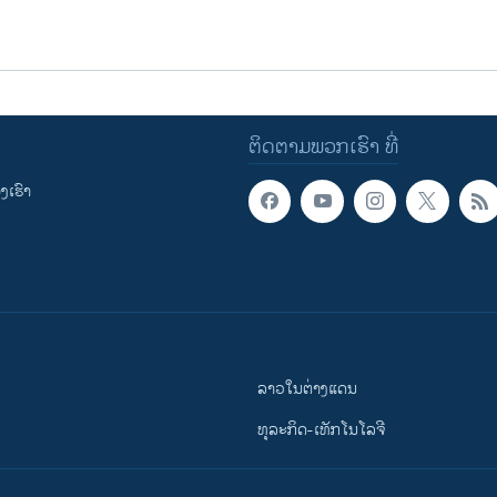
ຕິດຕາມພວກເຮົາ ທີ່
ເຮົາ
ລາວໃນຕ່າງແດນ
ທຸລະກິດ-ເທັກໂນໂລຈີ