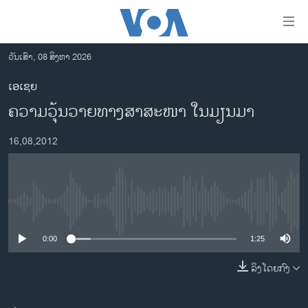
ລິ້ງ
ສຳຫລັບ
ເຂົ້າ
ວັນເສົາ, 08 ສິງຫາ 2026
ຫາ
ໂຮມເພຈ
ເອເຊຍ
ຂ້າມ
ລາວ
ຄວາມວຸ້ນວາຍທາງສາສະໜາ ໃນມຽນມາ
ຂ້າມ
ອາເມຣິກາ
ຂ້າມ
16,08,2012
ໄປ
ການເລືອກຕັ້ງ ປະທານາທີບໍດີ ສະຫະລັດ 2024
ຫາ
ຂ່າວ​ຈີນ
ຊອກ
ຄົ້ນ
ໂລກ
No media source currently available
ເອເຊຍ
0:00
1:25
ອິດສະຫຼະພາບດ້ານການຂ່າວ
ຊີວິດຊາວລາວ
ລິງໂດຍກົງ
ຊຸມຊົນຊາວລາວ