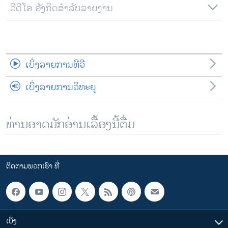
ວີດີໂອ ອັງກິດສຳລັບລາຍງານ
ເບິ່ງລາຍການທີວີ
ເບິ່ງລາຍການວິທະຍຸ
ທ່ານອາດມັກອ່ານເລື້ອງນີ້ຕື່ມ
ຕິດຕາມພວກເຮົາ ທີ່
ເບິ່ງ