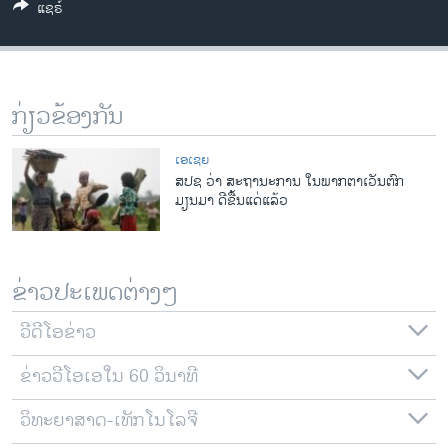
ແຊຣ໌
ວິທະຍາສາດ-ເທັກໂນໂລຈີ
ທຸລະກິດ
ພາສາອັງກິດ
ກ່ຽວຂ້ອງກັນ
ວີດີໂອ
ສຽງ
ເອເຊຍ
ສປຊ ວ່າ ສະຖານະການ ໃນພາກຕາເວັນຕົກ
ລາຍການກະຈາຍສຽງ
ມຽນມາ ດີຂື້ນແດ່ແລ້ວ
ຕິດຕາມພວກເຮົາ ທີ່
ລາຍງານ
ຂ່າວປະເພດຕ່າງໆ
ພາສາຕ່າງໆ
ວີດີໂອຂ່າວ
ຂ່າວວີໂອເອໃນ 60 ວິນາທີ
ວິທະຍາສາດ-ເທັກໂນໂລຈີ