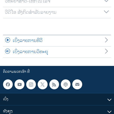
ວິທະຍາສາດ-ເທັກໂນໂລຈີ
ວີດີໂອ ອັງກິດສຳລັບລາຍງານ
ເບິ່ງລາຍການທີວີ
ເບິ່ງລາຍການວິທະຍຸ
ຕິດຕາມພວກເຮົາ ທີ່
ເບິ່ງ
ຟັງສຽງ