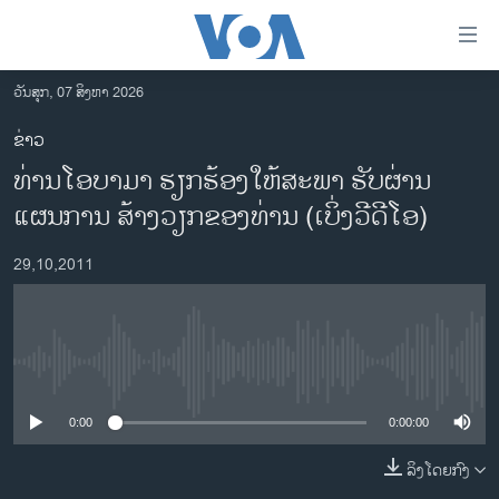
ລິ້ງ
ສຳຫລັບ
ເຂົ້າ
ວັນສຸກ, 07 ສິງຫາ 2026
ຫາ
ໂຮມເພຈ
ຂ່າວ
ຂ້າມ
ລາວ
ທ່ານໂອບາມາ ຮຽກຮ້ອງໃຫ້ສະພາ ຮັບຜ່ານ
ຂ້າມ
ອາເມຣິກາ
ຂ້າມ
ແຜນການ ສ້າງວຽກຂອງທ່ານ (ເບິ່ງວີດີໂອ)
ໄປ
ການເລືອກຕັ້ງ ປະທານາທີບໍດີ ສະຫະລັດ 2024
ຫາ
29,10,2011
ຂ່າວ​ຈີນ
ຊອກ
ຄົ້ນ
ໂລກ
ເອເຊຍ
No media source currently available
ອິດສະຫຼະພາບດ້ານການຂ່າວ
0:00
0:00:00
ຊີວິດຊາວລາວ
ລິງໂດຍກົງ
ຊຸມຊົນຊາວລາວ