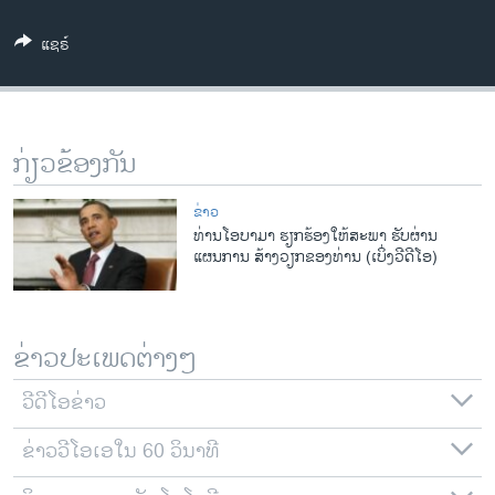
ວິທະຍາສາດ-ເທັກໂນໂລຈີ
ແຊຣ໌
ທຸລະກິດ
ພາສາອັງກິດ
ວີດີໂອ
ກ່ຽວຂ້ອງກັນ
ສຽງ
ຂ່າວ
ລາຍການກະຈາຍສຽງ
ທ່ານໂອບາມາ ຮຽກຮ້ອງໃຫ້ສະພາ ຮັບຜ່ານ
ຕິດຕາມພວກເຮົາ ທີ່
ແຜນການ ສ້າງວຽກຂອງທ່ານ (ເບິ່ງວີດີໂອ)
ລາຍງານ
ພາສາຕ່າງໆ
ຂ່າວປະເພດຕ່າງໆ
ວີດີໂອຂ່າວ
ຂ່າວວີໂອເອໃນ 60 ວິນາທີ