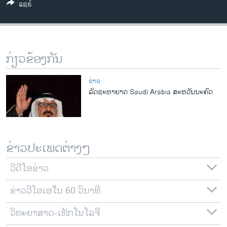
ແຊຣ໌
ວິທະຍາສາດ-ເທັກໂນໂລຈີ
ທຸລະກິດ
ພາສາອັງກິດ
ກ່ຽວຂ້ອງກັນ
ວີດີໂອ
ສຽງ
ຂ່າວ
ລັດຊະທາຍາດ Saudi Arabia ສະຫວັນນະຄົດ
ລາຍການກະຈາຍສຽງ
ຕິດຕາມພວກເຮົາ ທີ່
ລາຍງານ
ຂ່າວປະເພດຕ່າງໆ
ພາສາຕ່າງໆ
ວີດີໂອຂ່າວ
ຂ່າວວີໂອເອໃນ 60 ວິນາທີ
ວິທະຍາສາດ-ເທັກໂນໂລຈີ