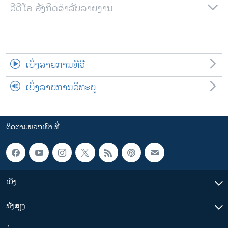
ວີດີໂອ ອັງກິດສຳລັບລາຍງານ
ເບິ່ງລາຍການທີວີ
ເບິ່ງລາຍການວິທະຍຸ
ຕິດຕາມພວກເຮົາ ທີ່
ເບິ່ງ
ຟັງສຽງ